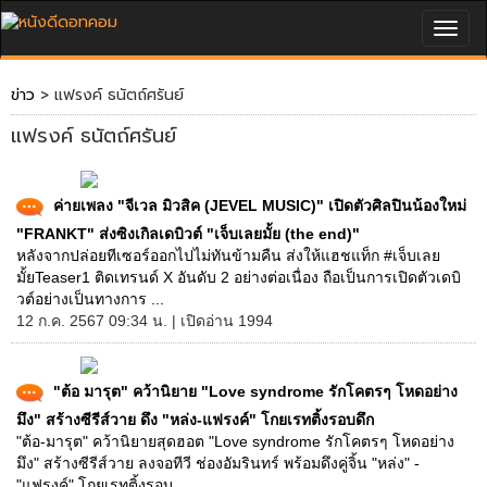
Togg
navig
ข่าว
> แฟรงค์ ธนัตถ์ศรันย์
แฟรงค์ ธนัตถ์ศรันย์
ค่ายเพลง "จีเวล มิวสิค (JEVEL MUSIC)" เปิดตัวศิลปินน้องใหม่
"FRANKT" ส่งซิงเกิลเดบิวต์ "เจ็บเลยมั้ย (the end)"
หลังจากปล่อยทีเซอร์ออกไปไม่ทันข้ามคืน ส่งให้แฮชแท็ก #เจ็บเลย
มั้ยTeaser1 ติดเทรนด์ X อันดับ 2 อย่างต่อเนื่อง ถือเป็นการเปิดตัวเดบิ
วต์อย่างเป็นทางการ ...
12 ก.ค. 2567 09:34 น. | เปิดอ่าน 1994
"ต้อ มารุต" คว้านิยาย "Love syndrome รักโคตรๆ โหดอย่าง
มึง" สร้างซีรีส์วาย ดึง "หล่ง-แฟรงค์" โกยเรทติ้งรอบดึก
"ต้อ-มารุต" คว้านิยายสุดฮอต "Love syndrome รักโคตรๆ โหดอย่าง
มึง" สร้างซีรีส์วาย ลงจอทีวี ช่องอัมรินทร์ พร้อมดึงคู่จิ้น "หล่ง" -
"แฟรงค์" โกยเรทติ้งรอบ ...