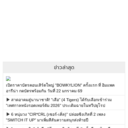
ข่าวล่าสุด
เปิดราคาบัตรคอนเสิร์ตใหญ่ "BOWKYLION" ครั้งแรก ที่ อิมแพค
อารีน่า กดบัตรพร้อมกัน วันที่ 22 มกราคม 69
สาดอาคมสู่นานาชาติ! "เสือ" (4 Tigers) ได้รับเลือกเข้าร่วม
"เทศกาลหนังรอตเทอร์ดัม 2026" ประเดิมฉายในทวีปยุโรป
6 หนุ่มวง "CIR*CRL (เซอร์-เคิ่ล)" ปล่อยซิงเกิลที่ 2 เพลง
"SWITCH IT UP" มาเพิ่มสีสันความสนุกส่งท้ายปี