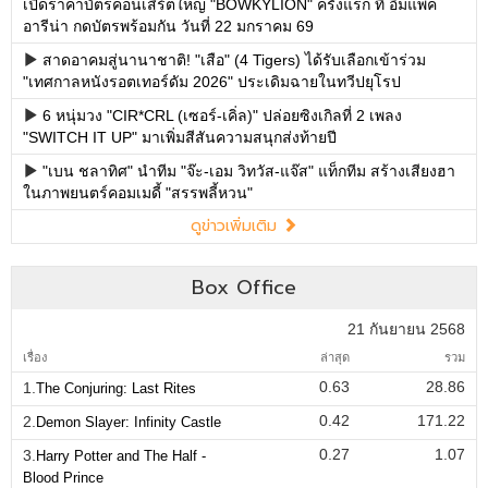
เปิดราคาบัตรคอนเสิร์ตใหญ่ "BOWKYLION" ครั้งแรก ที่ อิมแพค
อารีน่า กดบัตรพร้อมกัน วันที่ 22 มกราคม 69
สาดอาคมสู่นานาชาติ! "เสือ" (4 Tigers) ได้รับเลือกเข้าร่วม
"เทศกาลหนังรอตเทอร์ดัม 2026" ประเดิมฉายในทวีปยุโรป
6 หนุ่มวง "CIR*CRL (เซอร์-เคิ่ล)" ปล่อยซิงเกิลที่ 2 เพลง
"SWITCH IT UP" มาเพิ่มสีสันความสนุกส่งท้ายปี
"เบน ชลาทิศ" นำทีม "จ๊ะ-เอม วิทวัส-แจ๊ส" แท็กทีม สร้างเสียงฮา
ในภาพยนตร์คอมเมดี้ "สรรพลี้หวน"
ดูข่าวเพิ่มเติม
Box Office
21 กันยายน 2568
เรื่อง
ล่าสุด
รวม
0.63
28.86
1.
The Conjuring: Last Rites
0.42
171.22
2.
Demon Slayer: Infinity Castle
0.27
1.07
3.
Harry Potter and The Half -
Blood Prince