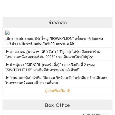
ข่าวล่าสุด
เปิดราคาบัตรคอนเสิร์ตใหญ่ "BOWKYLION" ครั้งแรก ที่ อิมแพค
อารีน่า กดบัตรพร้อมกัน วันที่ 22 มกราคม 69
สาดอาคมสู่นานาชาติ! "เสือ" (4 Tigers) ได้รับเลือกเข้าร่วม
"เทศกาลหนังรอตเทอร์ดัม 2026" ประเดิมฉายในทวีปยุโรป
6 หนุ่มวง "CIR*CRL (เซอร์-เคิ่ล)" ปล่อยซิงเกิลที่ 2 เพลง
"SWITCH IT UP" มาเพิ่มสีสันความสนุกส่งท้ายปี
"เบน ชลาทิศ" นำทีม "จ๊ะ-เอม วิทวัส-แจ๊ส" แท็กทีม สร้างเสียงฮา
ในภาพยนตร์คอมเมดี้ "สรรพลี้หวน"
ดูข่าวเพิ่มเติม
Box Office
21 กันยายน 2568