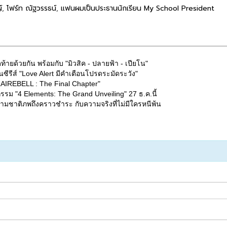
์
,
โฟร์ท ณัฐวรรธน์
,
แฟนผมเป็นประธานนักเรียน My School President
ด้วยกัน พร้อมกับ "มิวสิค - ปลายฟ้า - เปียโน"
ซีรีส์ "Love Alert มีคำเตือนโปรดระมัดระวัง"
"CLAIREBELL : The Final Chapter"
รม "4 Elements: The Grand Unveiling" 27 ธ.ค.นี้
มชาติภพถึงคราวชำระ กับความจริงที่ไม่มีใครหนีพ้น