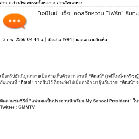
ข่าว
>
ข่าวสัพเพเหระทั้งหมด
>
ข่าวสัพเพเหระ
"เจมีไนน์" เซ็ง! อดสวีทหวาน "โฟร์ท" ริมทะ
3 ก.พ. 2566 04:44 น. | เปิดอ่าน 1994 |
แสดงความคิดเห็น
เมื่อทริปฮันนีมูนกลายเป็นค่ายเก็บตัวนรก งานนี้
"ติณณ์" (เจมีไนน์-นรวิชญ์
กับแฟนที่
"ติณณ์"
วาดฝันไว้ ก็ดูจะพังไม่เป็นท่าอีก มาลุ้นกันว่า!!!
"ติณณ์"
จ
ติดตามชมซีรีส์ "แฟนผมเป็นประธานนักเรียน
My School President" ในวั
Twitter : GMMTV