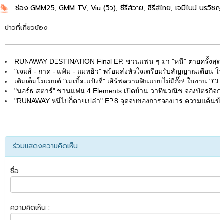
:
ช่อง GMM25
,
GMM TV
,
Viu (วิว)
,
ซีรีส์วาย
,
ซีรีส์ไทย
,
เจมีไนน์ นรวิชญ
ข่าวที่เกี่ยวข้อง
RUNAWAY DESTINATION Final EP. ชวนแฟน ๆ มา "หนี" ตายครั้งสุดท้าย
"เจมส์ - กาด - แฟ้ม - แมทธิว" พร้อมส่งหัวใจเตรียมรับสัญญาณเตือน ใน
เติมเต็มโมเมนต์ "เมเบิ้ล-แป้งจี่" เสิร์ฟความฟินแบบไม่มีกั๊ก! ในงาน 
"นอร์ธ สตาร์" ชวนแฟน 4 Elements เปิดบ้าน วาทินวณิช จองบัตรกิจกร
"RUNAWAY หนีไปก็ตายเปล่า" EP.8 จุดจบของการจองเวร ความแค้นข้า
ร่วมแสดงความคิดเห็น
ชื่อ :
ความคิดเห็น :