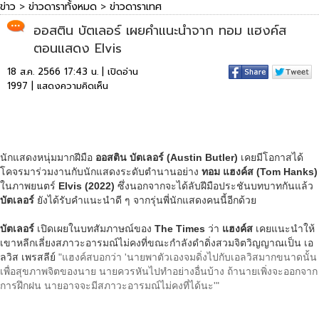
ข่าว
>
ข่าวดาราทั้งหมด
>
ข่าวดาราเทศ
ออสติน บัตเลอร์ เผยคำแนะนำจาก ทอม แฮงค์ส
ตอนแสดง Elvis
18 ส.ค. 2566 17:43 น. | เปิดอ่าน
1997 |
แสดงความคิดเห็น
นักแสดงหนุ่มมากฝีมือ
ออสติน บัตเลอร์ (Austin Butler)
เคยมีโอกาสได้
โคจรมาร่วมงานกับนักแสดงระดับตำนานอย่าง
ทอม แฮงค์ส (Tom Hanks)
ในภาพยนตร์
Elvis (2022)
ซึ่งนอกจากจะได้ลับฝีมือประชันบทบาทกันแล้ว
บัตเลอร์
ยังได้รับคำแนะนำดี ๆ จากรุ่นพี่นักแสดงคนนี้อีกด้วย
บัตเลอร์
เปิดเผยในบทสัมภาษณ์ของ
The Times
ว่า
แฮงค์ส
เคยแนะนำให้
เขาหลีกเลี่ยงสภาวะอารมณ์ไม่คงที่ขณะกำลังดำดิ่งสวมจิตวิญญาณเป็น เอ
ลวิส เพรสลีย์
"แฮงค์สบอกว่า 'นายพาตัวเองจมดิ่งไปกับเอลวิสมากขนาดนั้น
เพื่อสุขภาพจิตของนาย นายควรหันไปทำอย่างอื่นบ้าง ถ้านายเพิ่งจะออกจาก
การฝึกฝน นายอาจจะมีสภาวะอารมณ์ไม่คงที่ได้นะ'"