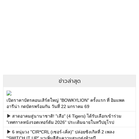
ข่าวล่าสุด
เปิดราคาบัตรคอนเสิร์ตใหญ่ "BOWKYLION" ครั้งแรก ที่ อิมแพค
อารีน่า กดบัตรพร้อมกัน วันที่ 22 มกราคม 69
สาดอาคมสู่นานาชาติ! "เสือ" (4 Tigers) ได้รับเลือกเข้าร่วม
"เทศกาลหนังรอตเทอร์ดัม 2026" ประเดิมฉายในทวีปยุโรป
6 หนุ่มวง "CIR*CRL (เซอร์-เคิ่ล)" ปล่อยซิงเกิลที่ 2 เพลง
"SWITCH IT UP" มาเพิ่มสีสันความสนุกส่งท้ายปี