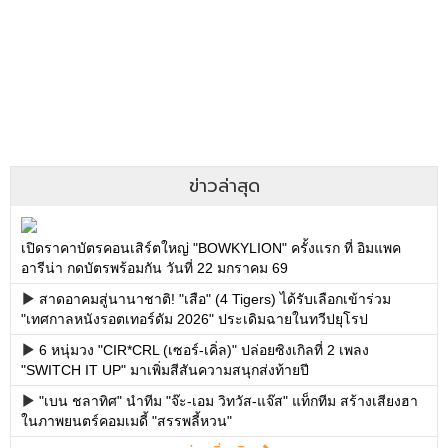
ข่าวล่าสุด
เปิดราคาบัตรคอนเสิร์ตใหญ่ "BOWKYLION" ครั้งแรก ที่ อิมแพค
อารีน่า กดบัตรพร้อมกัน วันที่ 22 มกราคม 69
สาดอาคมสู่นานาชาติ! "เสือ" (4 Tigers) ได้รับเลือกเข้าร่วม
"เทศกาลหนังรอตเทอร์ดัม 2026" ประเดิมฉายในทวีปยุโรป
6 หนุ่มวง "CIR*CRL (เซอร์-เคิ่ล)" ปล่อยซิงเกิลที่ 2 เพลง
"SWITCH IT UP" มาเพิ่มสีสันความสนุกส่งท้ายปี
"เบน ชลาทิศ" นำทีม "จ๊ะ-เอม วิทวัส-แจ๊ส" แท็กทีม สร้างเสียงฮา
ในภาพยนตร์คอมเมดี้ "สรรพลี้หวน"