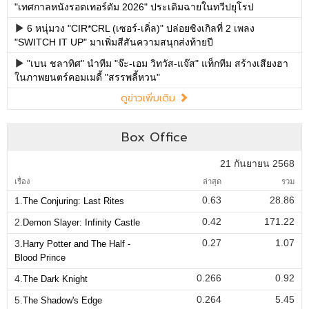
"เทศกาลหนังรอตเทอร์ดัม 2026" ประเดิมฉายในทวีปยุโรป
6 หนุ่มวง "CIR*CRL (เซอร์-เคิ่ล)" ปล่อยซิงเกิลที่ 2 เพลง
"SWITCH IT UP" มาเพิ่มสีสันความสนุกส่งท้ายปี
"เบน ชลาทิศ" นำทีม "จ๊ะ-เอม วิทวัส-แจ๊ส" แท็กทีม สร้างเสียงฮา
ในภาพยนตร์คอมเมดี้ "สรรพลี้หวน"
ดูข่าวเพิ่มเติม
Box Office
21 กันยายน 2568
เรื่อง
ล่าสุด
รวม
0.63
28.86
1.
The Conjuring: Last Rites
0.42
171.22
2.
Demon Slayer: Infinity Castle
0.27
1.07
3.
Harry Potter and The Half -
Blood Prince
0.266
0.92
4.
The Dark Knight
0.264
5.45
5.
The Shadow's Edge