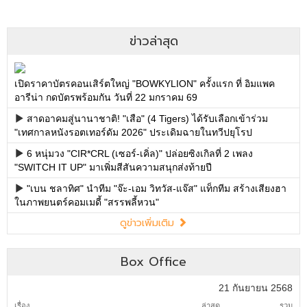
ข่าวล่าสุด
เปิดราคาบัตรคอนเสิร์ตใหญ่ "BOWKYLION" ครั้งแรก ที่ อิมแพค
อารีน่า กดบัตรพร้อมกัน วันที่ 22 มกราคม 69
สาดอาคมสู่นานาชาติ! "เสือ" (4 Tigers) ได้รับเลือกเข้าร่วม
"เทศกาลหนังรอตเทอร์ดัม 2026" ประเดิมฉายในทวีปยุโรป
6 หนุ่มวง "CIR*CRL (เซอร์-เคิ่ล)" ปล่อยซิงเกิลที่ 2 เพลง
"SWITCH IT UP" มาเพิ่มสีสันความสนุกส่งท้ายปี
"เบน ชลาทิศ" นำทีม "จ๊ะ-เอม วิทวัส-แจ๊ส" แท็กทีม สร้างเสียงฮา
ในภาพยนตร์คอมเมดี้ "สรรพลี้หวน"
ดูข่าวเพิ่มเติม
Box Office
21 กันยายน 2568
เรื่อง
ล่าสุด
รวม