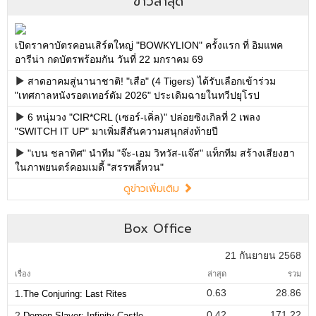
ข่าวล่าสุด
เปิดราคาบัตรคอนเสิร์ตใหญ่ "BOWKYLION" ครั้งแรก ที่ อิมแพค
อารีน่า กดบัตรพร้อมกัน วันที่ 22 มกราคม 69
สาดอาคมสู่นานาชาติ! "เสือ" (4 Tigers) ได้รับเลือกเข้าร่วม
"เทศกาลหนังรอตเทอร์ดัม 2026" ประเดิมฉายในทวีปยุโรป
6 หนุ่มวง "CIR*CRL (เซอร์-เคิ่ล)" ปล่อยซิงเกิลที่ 2 เพลง
"SWITCH IT UP" มาเพิ่มสีสันความสนุกส่งท้ายปี
"เบน ชลาทิศ" นำทีม "จ๊ะ-เอม วิทวัส-แจ๊ส" แท็กทีม สร้างเสียงฮา
ในภาพยนตร์คอมเมดี้ "สรรพลี้หวน"
ดูข่าวเพิ่มเติม
Box Office
21 กันยายน 2568
เรื่อง
ล่าสุด
รวม
0.63
28.86
1.
The Conjuring: Last Rites
0.42
171.22
2.
Demon Slayer: Infinity Castle