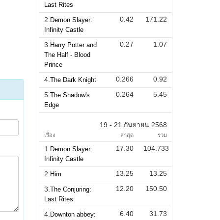
Last Rites
0.42
171.22
2.
Demon Slayer:
Infinity Castle
0.27
1.07
3.
Harry Potter and
The Half - Blood
Prince
0.266
0.92
4.
The Dark Knight
0.264
5.45
5.
The Shadow's
Edge
19 - 21 กันยายน 2568
เรื่อง
ล่าสุด
รวม
17.30
104.733
1.
Demon Slayer:
Infinity Castle
13.25
13.25
2.
Him
12.20
150.50
3.
The Conjuring:
Last Rites
6.40
31.73
4.
Downton abbey: