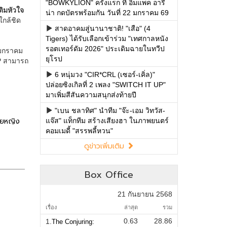
"BOWKYLION" ครั้งแรก ที่ อิมแพค อารี
น่า กดบัตรพร้อมกัน วันที่ 22 มกราคม 69
สาดอาคมสู่นานาชาติ! "เสือ" (4
Tigers) ได้รับเลือกเข้าร่วม "เทศกาลหนัง
รอตเทอร์ดัม 2026" ประเดิมฉายในทวีป
ยุโรป
6 หนุ่มวง "CIR*CRL (เซอร์-เคิ่ล)"
ปล่อยซิงเกิลที่ 2 เพลง "SWITCH IT UP"
มาเพิ่มสีสันความสนุกส่งท้ายปี
"เบน ชลาทิศ" นำทีม "จ๊ะ-เอม วิทวัส-
แจ๊ส" แท็กทีม สร้างเสียงฮา ในภาพยนตร์
คอมเมดี้ "สรรพลี้หวน"
ดูข่าวเพิ่มเติม
Box Office
21 กันยายน 2568
เรื่อง
ล่าสุด
รวม
0.63
28.86
1.
The Conjuring: