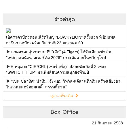
ข่าวล่าสุด
เปิดราคาบัตรคอนเสิร์ตใหญ่ "BOWKYLION" ครั้งแรก ที่ อิมแพค
อารีน่า กดบัตรพร้อมกัน วันที่ 22 มกราคม 69
สาดอาคมสู่นานาชาติ! "เสือ" (4 Tigers) ได้รับเลือกเข้าร่วม
"เทศกาลหนังรอตเทอร์ดัม 2026" ประเดิมฉายในทวีปยุโรป
6 หนุ่มวง "CIR*CRL (เซอร์-เคิ่ล)" ปล่อยซิงเกิลที่ 2 เพลง
"SWITCH IT UP" มาเพิ่มสีสันความสนุกส่งท้ายปี
"เบน ชลาทิศ" นำทีม "จ๊ะ-เอม วิทวัส-แจ๊ส" แท็กทีม สร้างเสียงฮา
ในภาพยนตร์คอมเมดี้ "สรรพลี้หวน"
ดูข่าวเพิ่มเติม
Box Office
21 กันยายน 2568