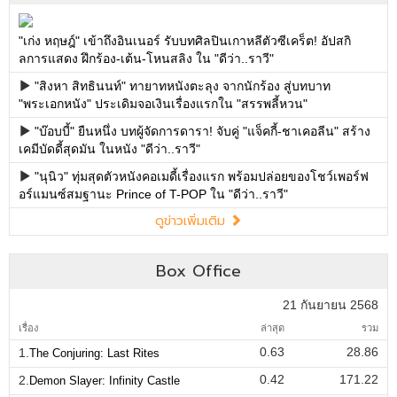
"เก่ง หฤษฎ์" เข้าถึงอินเนอร์ รับบทศิลปินเกาหลีตัวซีเคร็ต! อัปสกิ
ลการแสดง ฝึกร้อง-เต้น-โหนสลิง ใน "ดีว่า..ราวี"
"สิงหา สิทธินนท์" ทายาทหนังตะลุง จากนักร้อง สู่บทบาท
"พระเอกหนัง" ประเดิมจอเงินเรื่องแรกใน "สรรพลี้หวน"
"บ๊อบบี้" ยืนหนึ่ง บทผู้จัดการดารา! จับคู่ "แจ็คกี้-ชาเคอลีน" สร้าง
เคมีบัดดี้สุดมัน ในหนัง "ดีว่า..ราวี"
"นุนิว" ทุ่มสุดตัวหนังคอเมดี้เรื่องแรก พร้อมปล่อยของโชว์เพอร์ฟ
อร์แมนซ์สมฐานะ Prince of T-POP ใน "ดีว่า..ราวี"
ดูข่าวเพิ่มเติม
Box Office
21 กันยายน 2568
เรื่อง
ล่าสุด
รวม
0.63
28.86
1.
The Conjuring: Last Rites
0.42
171.22
2.
Demon Slayer: Infinity Castle