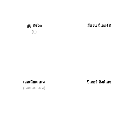
บูบู สจ๊วต
อีแวน ปีเตอร์ส
(บู)
เอลเลียต เพจ
ปีเตอร์ ดิงค์เลจ
(เอลเลน เพจ)