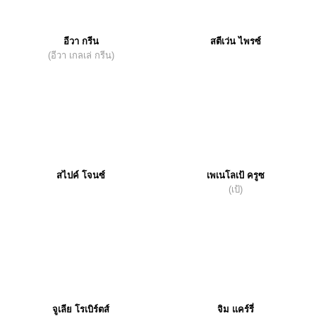
อีวา กรีน
สตีเว่น ไพรซ์
(อีวา เกลเล่ กรีน)
สไปค์ โจนซ์
เพเนโลเป้ ครูซ
(เป้)
จูเลีย โรเบิร์ตส์
จิม แคร์รี่