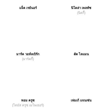
แจ็ค เรย์นอร์
นิโคล่า เพลท์ซ
(นิคกี้)
มาร์ค วอห์ลเบิร์ก
ดัค ไลแมน
(มาร์คกี้)
ทอม ครูซ
เฟมเก้ แจนเซ่น
(โทมัส ครูซ เมโพเธอร์)