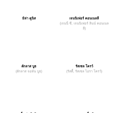
มิล่า คูนิส
เจนนิเฟอร์ คอนเนลลี
(เจนนี่ ซี, เจนนิเฟอร์ ลินน์ คอนเนล
ลี)
ดักลาส บูธ
รัสเซล โครว์
(ดักลาส จอห์น บูธ)
(รัสตี้, รัสเซล ไอรา โครว์)