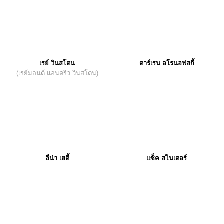
เรย์ วินสโตน
ดาร์เรน อโรนอฟสกี้
(เรย์มอนด์ แอนดริว วินสโตน)
ลีน่า เฮดี้
แซ็ค สไนเดอร์