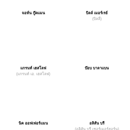
จอห์น กู๊ดแมน
บิลล์ เมอร์เรย์
(บิลลี่)
แกรนท์ เฮสโลฟ
บ๊อบ บาลาแบน
(แกรนท์ เอ. เฮสโลฟ)
นิค ออฟเฟอร์แมน
อลิสัน บรี
(อลิสัน บรี เชอร์เมอร์ฮอร์น)