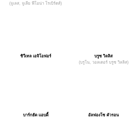
(จูเลส, จูเลีย ฟีโอน่า โรเบิร์ตส์)
ชิวีเทล เอจิโอฟอร์
บรูซ วิลลิส
(บรูโน, วอลเตอร์ บรูซ วิลลิส)
บาร์กฮัด แอบดี้
อัลฟองโซ คัวรอน