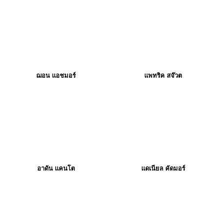
ฌอน แอชมอร์
แพทริค สจ๊วต
อาดัน แคนโต
แดเนียล คัดมอร์