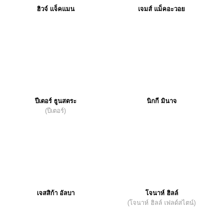
ฮิวจ์ แจ็คแมน
เจมส์ แม็คอะวอย
ปีเตอร์ ธูนสตระ
นิกกี มินาจ
(ปีเตอร์)
เจสสิก้า อัลบา
โจนาห์ ฮิลล์
(โจนาห์ ฮิลล์ เฟลด์สไตน์)