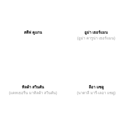
สตีฟ คูแกน
อูม่า เธอร์แมน
(อูม่า คารูน่า เธอร์แมน)
ทิลด้า สวินตัน
ลีอา แซดู
(แคทเธอรีน มาทิลด้า สวินตัน)
(นาตาลี มารี-เลอา แซดู)