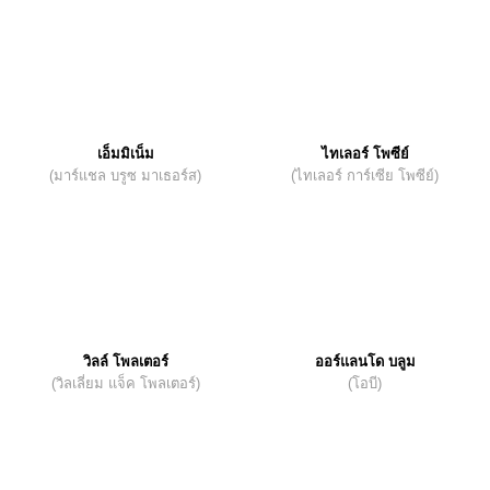
เอ็มมิเน็ม
ไทเลอร์ โพซีย์
(มาร์แชล บรูซ มาเธอร์ส)
(ไทเลอร์ การ์เซีย โพซีย์)
วิลล์ โพลเตอร์
ออร์แลนโด บลูม
(วิลเลี่ยม แจ็ค โพลเตอร์)
(โอบี)