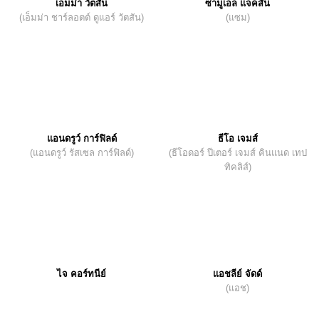
เอ็มม่า วัตสัน
ซามูเอล แจ็คสัน
(เอ็มม่า ชาร์ลอตต์ ดูแอร์ วัตสัน)
(แซม)
แอนดรูว์ การ์ฟิลด์
ธีโอ เจมส์
(แอนดรูว์ รัสเซล การ์ฟิลด์)
(ธีโอดอร์ ปีเตอร์ เจมส์ คินแนด เทป
ทิคลิส์)
ไจ คอร์ทนีย์
แอชลีย์ จัดด์
(แอช)