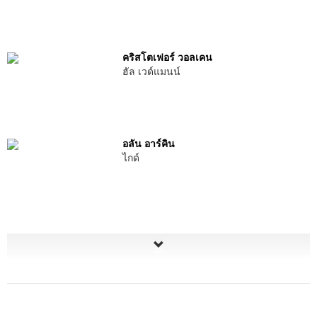
คริสโตเฟอร์ วอลเคน
ฮัล เวด์แมนน์
อลัน อาร์คิน
ไกด์