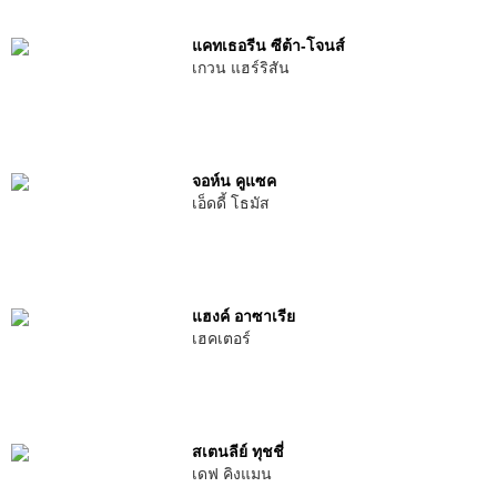
แคทเธอรีน ซีต้า-โจนส์
เกวน แฮร์ริสัน
จอห์น คูแซค
เอ็ดดี้ โธมัส
แฮงค์ อาซาเรีย
เฮคเตอร์
สเตนลีย์ ทุชชี่
เดฟ คิงแมน