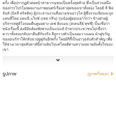
ครั้ง เพื่อปรากฏตัวต่อหน้าสาธารณชนเป็นครั้งสุดท้าย ซึ่งเป็นส่วนหนึ่ง
ของการโปรโมทผลงานภาพยนตร์เรื่องล่าสุดของเขาทั้งสอง โดยมี ลี ฟิล
ลิปส์ (บิลลี่ คริสตัล) ผู้ประสานงานสื่อมวลชนอาวุโส ผู้ซึ่งจวนเจียนจะถูก
แทนที่โดย แดนนี่ แว็กซ์ (เซธ กรีน) รุ่นน้องผู้อ่อนเยาว์กว่า ข้างฝ่ายผู้
บริหารสตูดิโอจอมตื่นตูมอย่าง เดฟ คิงแมน (สเตนลีย์ ทุชชี่) นั้นเชื่อว่า
หนังเรื่องนี้ คงมีอันต้องพังพาบเป็นแน่แท้ ถ้าหากประชาชนไม่เชื่อว่า
ดาราทั้งสองกลับมาคืนดีกันจริง ลีถูกวางตัวเป็นจอมวางแผน นำคู่ขวัญ
ของอเมริกาให้กลับมาอยู่คู่กันอีกครั้ง โดยมีกีกี้เป็นอาวุธลับตัวสำคัญ เพื่อ
ให้ช่วงเวลาสุดสัปดาห์นี้ผ่านพ้นไปแต่โดยดีตามความหมายมั่นตั้งใจของ
เขา
รูปภาพ
ดูภาพทั้งหมด