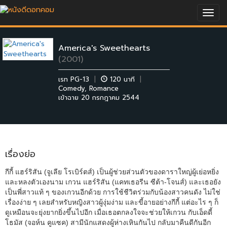
Togg
navig
America's Sweethearts
(2001)
เรท PG-13
|
120 นาที
|
Comedy
,
Romance
เข้าฉาย 20 กรกฎาคม 2544
เรื่องย่อ
กีกี้ แฮร์ริสัน (จูเลีย โรเบิร์ตส์) เป็นผู้ช่วยส่วนตัวของดาราใหญ่ผู้เย่อหยิ่ง
และหลงตัวเองนาม เกวน แฮร์ริสัน (แคทเธอรีน ซีต้า-โจนส์) และเธอยัง
เป็นพี่สาวแท้ ๆ ของเกวนอีกด้วย การใช้ชีวิตร่วมกับน้องสาวคนดัง ไม่ใช่
เรื่องง่าย ๆ เลยสำหรับหญิงสาวผู้งุ่มง่าม และขี้อายอย่างกีกี้ แต่อะไร ๆ ก็
ดูเหมือนจะยุ่งยากยิ่งขึ้นไปอีก เมื่อเธอตกลงใจจะช่วยให้เกวน กับเอ็ดดี้
โธมัส (จอห์น คูแซค) สามีนักแสดงผู้ห่างเหินกันไป กลับมาคืนดีกันอีก