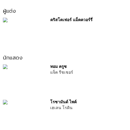
ผู้แต่ง
คริสโตเฟอร์ แม็คควอร์รี่
นักแสดง
ทอม ครูซ
แจ็ค รีชเชอร์
โรซามันด์ ไพค์
เฮเลน โรดิน