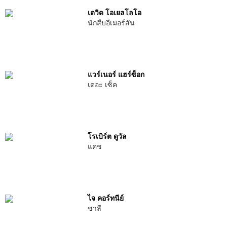
เดวิด โอเยลโลโอ
นักสืบอีเมอร์สัน
แวร์เนอร์ แฮร์ซ็อก
เดอะ เซ็ค
โรเบิร์ต ดูวัล
แคช
ไจ คอร์ทนีย์
ชาลี