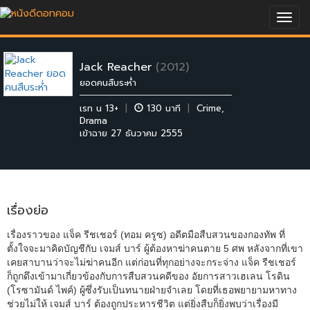
Togg
navig
Jack Reacher
(2012)
ยอดคนสืบระห่ำ
เรท น 13+
|
130 นาที
|
Crime
,
Drama
เข้าฉาย 27 ธันวาคม 2555
เรื่องย่อ
เรื่องราวของ แจ็ค รีชเชอร์ (ทอม ครูซ) อดีตมือสืบสวนของกองทัพ ที่
ตั้งใจจะมาคิดบัญชีกับ เจมส์ บาร์ ผู้ต้องหาฆ่าคนตาย 5 ศพ หลังจากที่เขา
เคยสาบานว่าจะไม่ฆ่าคนอีก แต่ก่อนที่ทุกอย่างจะกระจ่าง แจ็ค รีชเชอร์
ก็ถูกดึงเข้ามาเกี่ยวข้องกับการสืบสวนคดีของ อัยการสาวเฮเลน โรดิน
(โรซามันด์ ไพค์) ผู้ซึ่งรับเป็นทนายฝ่ายจำเลย โดยที่เธอพยายามหาทาง
ช่วยไม่ให้ เจมส์ บาร์ ต้องถูกประหารชีวิต แต่ยิ่งสืบก็ยิ่งพบว่าเรื่องมี