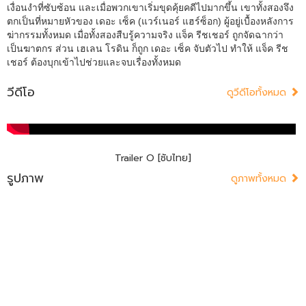
เงื่อนงำที่ซับซ้อน และเมื่อพวกเขาเริ่มขุดคุ้ยคดีไปมากขึ้น เขาทั้งสองจึง
ตกเป็นที่หมายหัวของ เดอะ เซ็ค (แวร์เนอร์ แฮร์ซ็อก) ผู้อยู่เบื้องหลังการ
ฆ่ากรรมทั้งหมด เมื่อทั้งสองสืบรู้ความจริง แจ็ค รีชเชอร์ ถูกจัดฉากว่า
เป็นฆาตกร ส่วน เฮเลน โรดิน ก็ถูก เดอะ เซ็ค จับตัวไป ทำให้ แจ็ค รีช
เชอร์ ต้องบุกเข้าไปช่วยและจบเรื่องทั้งหมด
วีดีโอ
ดูวีดีโอทั้งหมด
Trailer O [ซับไทย]
รูปภาพ
ดูภาพทั้งหมด