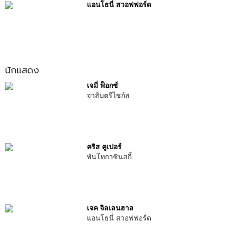
แอนโธนี่ สวอฟฟอร์ด
นักแสดง
เจมี่ ฟ็อกซ์
จ่าสิบตรีไซก์ส
คริส คูเปอร์
พันโทกาซินสกี้
เจค จิลเลนฮาล
แอนโธนี่ สวอฟฟอร์ด