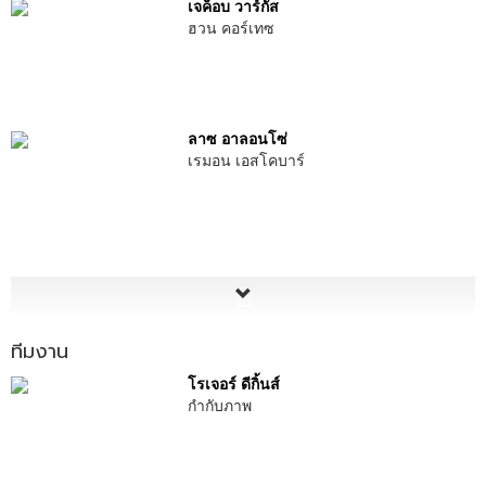
เจค็อบ วาร์กัส
ฮวน คอร์เทซ
ลาซ อาลอนโซ่
เรมอน เอสโคบาร์
ทีมงาน
โรเจอร์ ดีกิ้นส์
กำกับภาพ