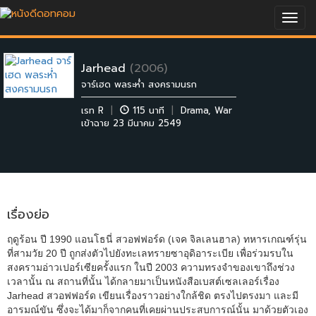
Togg
navig
Jarhead
(2006)
จาร์เฮด พลระห่ำ สงครามนรก
เรท R
|
115 นาที
|
Drama
,
War
เข้าฉาย 23 มีนาคม 2549
เรื่องย่อ
ฤดูร้อน ปี 1990 แอนโธนี่ สวอฟฟอร์ด (เจค จิลเลนฮาล) ทหารเกณฑ์รุ่น
ที่สามวัย 20 ปี ถูกส่งตัวไปยังทะเลทรายซาอุดิอาระเบีย เพื่อร่วมรบใน
สงครามอ่าวเปอร์เซียครั้งแรก ในปี 2003 ความทรงจำของเขาถึงช่วง
เวลานั้น ณ สถานที่นั้น ได้กลายมาเป็นหนังสือเบสต์เซลเลอร์เรื่อง
Jarhead สวอฟฟอร์ด เขียนเรื่องราวอย่างใกล้ชิด ตรงไปตรงมา และมี
อารมณ์ขัน ซึ่งจะได้มาก็จากคนที่เคยผ่านประสบการณ์นั้น มาด้วยตัวเอง