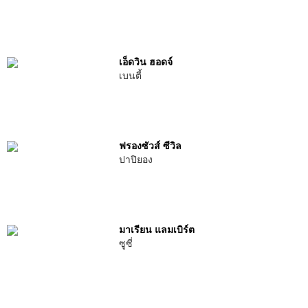
เอ็ดวิน ฮอดจ์
เบนตี้
ฟรองซัวส์ ซีวิล
ปาปิยอง
มาเรียน แลมเบิร์ต
ซูซี่