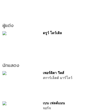
ผู้แต่ง
ดรูว์ โดว์เดิล
นักแสดง
เพอร์ดิตา วีคส์
สการ์เล็ตต์ มาร์โลว์
เบน เฟลด์แมน
จอร์จ