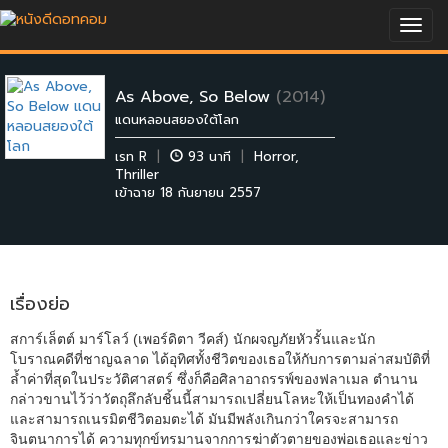
Togg
navig
As Above, So Below
(2014)
แดนหลอนสยองใต้โลก
เรท R
|
93 นาที
|
Horror
,
Thriller
เข้าฉาย 18 กันยายน 2557
เรื่องย่อ
สการ์เล็ตต์ มาร์โลว์ (เพอร์ดิตา วีคส์) นักผจญภัยหัวรั้นและนัก
โบราณคดีที่ชาญฉลาด ได้อุทิศทั้งชีวิตของเธอให้กับการตามล่าสมบัติที่
ล้ำค่าที่สุดในประวัติศาสตร์ ซึ่งก็คือศิลาอาถรรพ์ของฟลาเมล ตำนาน
กล่าวขานไว้ว่าวัตถุลึกลับชิ้นนี้สามารถเปลี่ยนโลหะให้เป็นทองคำได้
และสามารถเนรมิตชีวิตอมตะได้ มันมีพลังเกินกว่าใครจะสามารถ
จินตนาการได้ ความทุกข์ทรมานจากการฆ่าตัวตายของพ่อเธอและข่าว