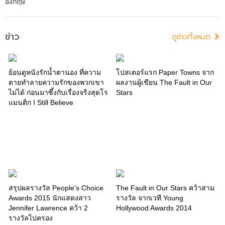
อังกฤษ