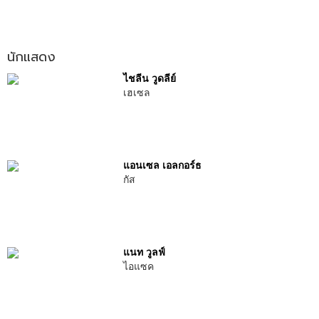
นักแสดง
ไชลีน วูดลีย์
เฮเซล
แอนเซล เอลกอร์ธ
กัส
แนท วูลฟ์
ไอแซค