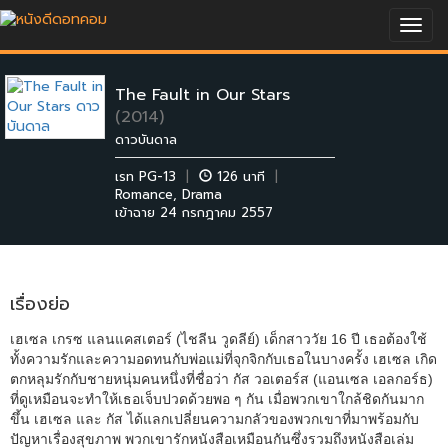
Togg
navig
The Fault in Our Stars
(2014)
ดาวบันดาล
เรท PG-13
|
126 นาที
|
Romance
,
Drama
เข้าฉาย 24 กรกฎาคม 2557
เรื่องย่อ
เฮเซล เกรซ แลนแคสเตอร์ (ไชลีน วูดลีย์) เด็กสาววัย 16 ปี เธอต้องใช้
ทั้งความรักและความอดทนกับพ่อแม่ที่จุกจิกกับเธอในบางครั้ง เฮเซล เกิด
ตกหลุมรักกับชายหนุ่มคนหนึ่งที่ชื่อว่า กัส วอเตอร์ส (แอนเซล เอลกอร์ธ)
ที่ดูเหมือนจะทำให้เธอเจ็บปวดด้วยพอ ๆ กัน เมื่อพวกเขาใกล้ชิดกันมาก
ขึ้น เฮเซล และ กัส ได้แลกเปลี่ยนความกลัวของพวกเขาที่มาพร้อมกับ
ปัญหาเรื่องสุขภาพ พวกเขารักหนังสือเหมือนกันซึ่งรวมถึงหนังสือเล่ม