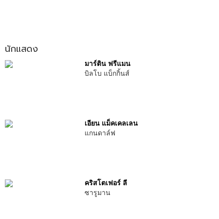
นักแสดง
มาร์ติน ฟรีแมน
บิลโบ แบ็กกิ้นส์
เอียน แม็คเคลเลน
แกนดาล์ฟ
คริสโตเฟอร์ ลี
ซารูมาน