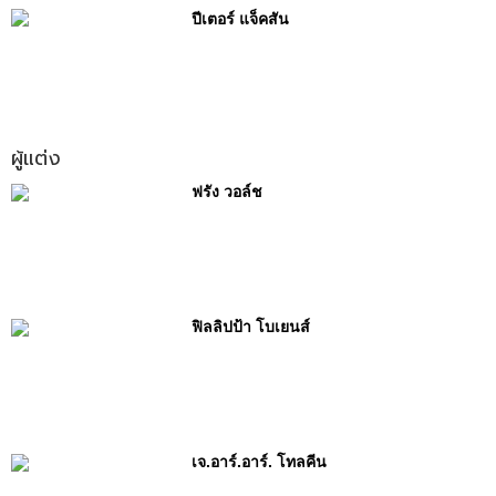
ปีเตอร์ แจ็คสัน
ผู้แต่ง
ฟรัง วอล์ช
ฟิลลิปป้า โบเยนส์
เจ.อาร์.อาร์. โทลคีน