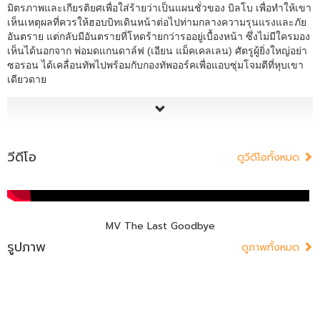
มิตรภาพและเกียรติยศเพื่อใส่ร้ายว่าเป็นแผนชั่วของ บิลโบ เพื่อทำให้เขา
เห็นเหตุผลที่ควรให้ฮอบบิทเดินหน้าต่อไปท่ามกลางความรุนแรงและภัย
อันตราย แต่กลับมีอันตรายที่โหดร้ายกว่ารออยู่เบื้องหน้า ซึ่งไม่มีใครมอง
เห็นได้นอกจาก พ่อมดแกนดาล์ฟ (เอียน แม็คเคลเลน) ศัตรูผู้ยิ่งใหญ่อย่า
ซอรอน ได้เคลื่อนทัพไปพร้อมกับกองทัพออร์คเพื่อแอบซุ่มโจมตีที่หุบเขา
เดียวดาย
วีดีโอ
ดูวีดีโอทั้งหมด
MV The Last Goodbye
รูปภาพ
ดูภาพทั้งหมด