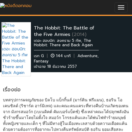
Togg
navig
The Hobbit: The Battle of
the Five Armies
(2014)
เดอะ ฮอบบิท: สงคราม 5 ทัพ, The
Hobbit: There and Back Again
เรท G
|
144 นาที
|
Adventure
,
Fantasy
เข้าฉาย 18 ธันวาคม 2557
เรื่องย่อ
บทสรุปการผจญภัยของ บิลโบ แบ็กกิ้นส์ (มาร์ติน ฟรีแมน), ธอริน โอ
เคนชิลด์ (ริชาร์ด อาร์มิเทจ) และคณะคนแคระที่ทวงคืนบ้านเกิดของตน
จาก มังกรสมอว์ก (เบเนดิคต์ คัมเบอร์แบ็ตช์) ซึ่งเหล่าคณะได้ปลุกพลังอัน
ชั่วร้ายขึ้นมาโดยไม่ตั้งใจ สมอว์ก โกรธแค้นและได้พ่นไฟทำร้ายมนุษย์
ทั้งหญิงชายและเด็ก ๆ ที่ไม่มีทางสู้ในเมืองทะเลสาบด้วยความเดือดแค้น
ด้วยความต้องการที่อยากจะไปทวงคืนทรัพย์สมบัติ ธอริน ยอมเสียสละ