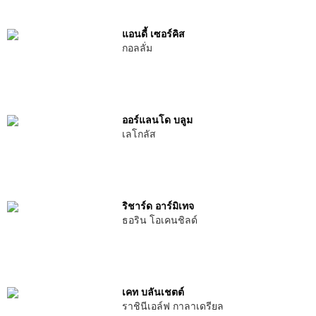
แอนดี้ เซอร์คิส
กอลลั่ม
ออร์แลนโด บลูม
เลโกลัส
ริชาร์ด อาร์มิเทจ
ธอริน โอเคนชิลด์
เคท บลันเชตต์
ราชินีเอล์ฟ กาลาเดรียล