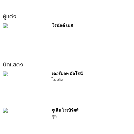
ผู้แต่ง
โรนัลด์ เบส
นักแสดง
เดอร์มอท มัลโรนี่
ไมเคิล
จูเลีย โรเบิร์ตส์
จูล