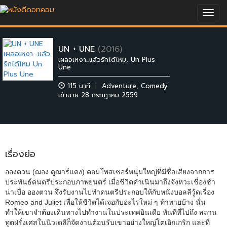
Togg
navig
UN + UNE
(2016)
เผลอเหงา...แล้วรักได้ไหม, Un Plus
Une
115 นาที
|
Adventure
,
Comedy
เข้าฉาย 28 กรกฎาคม 2559
เรื่องย่อ
อองตวน (ฌอง ดูฌาร์แดง) คอมโพสเซอร์หนุ่มใหญ่ที่มีชื่อเสียงจากการ
ประพันธ์ดนตรีประกอบภาพยนตร์ เมื่อชีวิตดำเนินมาถึงจังหวะเชื่องช้า
น่าเบื่อ อองตวน จึงรับงานไปทำดนตรีประกอบให้กับหนังบอลลีวู้ดเรื่อง
Romeo and Juliet เพื่อให้ชีวิตได้เจอกับอะไรใหม่ ๆ ท้าทายบ้าง นั่น
ทำให้เขาจำต้องเดินทางไปทำงานในประเทศอินเดีย ทันทีที่ไปถึง สถาน
ทูตฝรั่งเศสในนิวเดลีก็จัดงานต้อนรับเขาอย่างใหญ่โตเอิกเกริก และที่