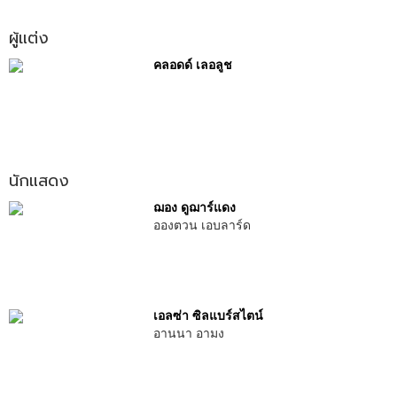
ผู้แต่ง
คลอดด์ เลอลูช
นักแสดง
ฌอง ดูฌาร์แดง
อองตวน เอบลาร์ด
เอลซ่า ซิลแบร์สไตน์
อานนา อามง