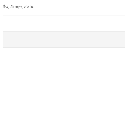
จีน, อังกฤษ, สเปน