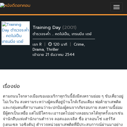
Togg
navig
Training Day
(2001)
ตำรวจระห่ำ ... คดไม่เป็น, เทรนนิ่ง เดย์
เรท R
|
120 นาที
|
Crime
,
Drama
,
Thriller
เข้าฉาย 21 ธันวาคม 2544
เรื่องย่อ
ตามถนนใจกลางเมืองของอเมริกาทุกวันนี้ยังมีสงครามย่อย ๆ ขับเคี่ยวอยู่
ไม่เว้นวัน สงครามระหว่างผู้คนที่อยู่บ้านใกล้เรือนเคียง พ่อค้ายาเสพติด
และกลุ่มคนที่สาบานตนว่าจะปกป้องผู้คนจากภัยรอบกาย สงครามนี้ย่อม
มีผู้ตกเป็นเหยื่อ แต่ไม่มีใครจะเอารอดไปอย่างลอยนวลได้ทุกครั้งเฉกเช่น
จ่านักสืบแห่งสำนักงานตำรวจ ลอสแองเจลิส ชื่อ อาลอนโซ่ แฮร์ริส
(เดนเซล วอชิงตัน) ตำรวจหน่วยยาเสพติดที่มีประสบการณ์ผ่านมาอย่าง