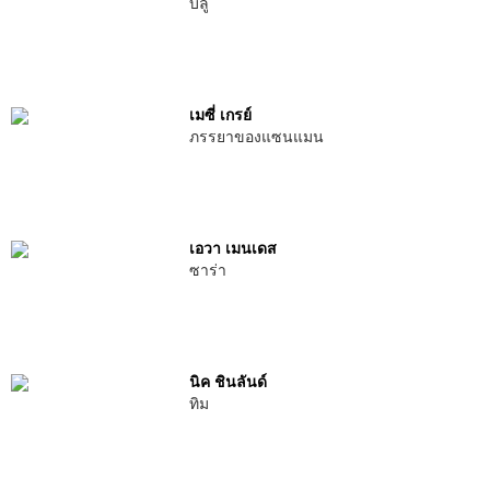
บลู
เมซี่ เกรย์
ภรรยาของแซนแมน
เอวา เมนเดส
ซาร่า
นิค ชินลันด์
ทิม