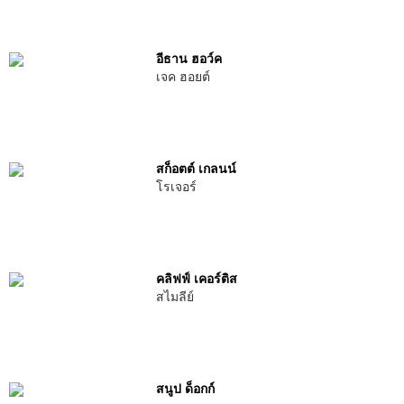
อีธาน ฮอว์ค
เจค ฮอยต์
สก็อตต์ เกลนน์
โรเจอร์
คลิฟฟ์ เคอร์ติส
สไมลีย์
สนูป ด็อกก์