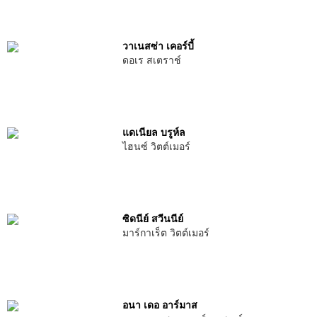
วาเนสซ่า เคอร์บี้
ดอเร สเตราช์
แดเนียล บรูห์ล
ไฮนซ์ วิตต์เมอร์
ซิดนีย์ สวีนนีย์
มาร์กาเร็ต วิตต์เมอร์
อนา เดอ อาร์มาส