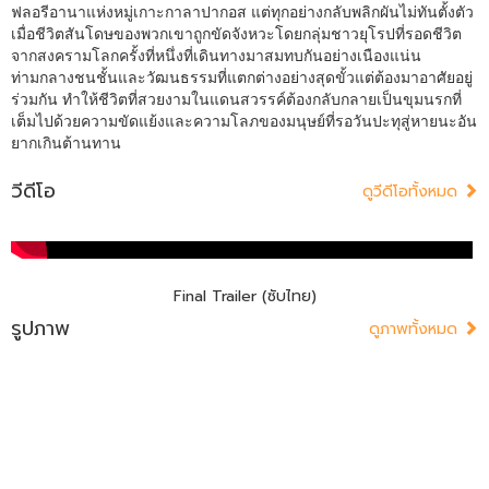
ฟลอรีอานาแห่งหมู่เกาะกาลาปากอส แต่ทุกอย่างกลับพลิกผันไม่ทันตั้งตัว
เมื่อชีวิตสันโดษของพวกเขาถูกขัดจังหวะโดยกลุ่มชาวยุโรปที่รอดชีวิต
จากสงครามโลกครั้งที่หนึ่งที่เดินทางมาสมทบกันอย่างเนืองแน่น
ท่ามกลางชนชั้นและวัฒนธรรมที่แตกต่างอย่างสุดขั้วแต่ต้องมาอาศัยอยู่
ร่วมกัน ทำให้ชีวิตที่สวยงามในแดนสวรรค์ต้องกลับกลายเป็นขุมนรกที่
เต็มไปด้วยความขัดแย้งและความโลภของมนุษย์ที่รอวันปะทุสู่หายนะอัน
ยากเกินต้านทาน
วีดีโอ
ดูวีดีโอทั้งหมด
Final Trailer (ซับไทย)
รูปภาพ
ดูภาพทั้งหมด