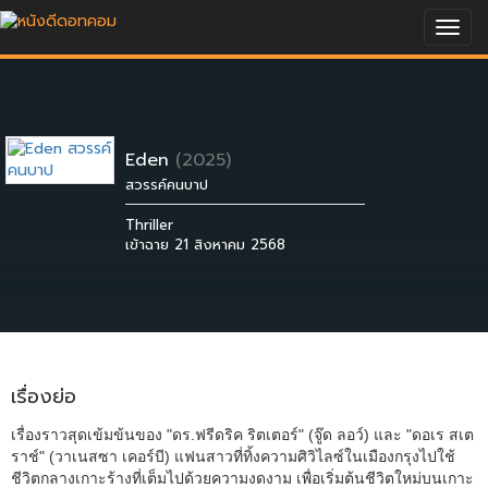
Togg
navig
Eden
(2025)
สวรรค์คนบาป
Thriller
เข้าฉาย 21 สิงหาคม 2568
เรื่องย่อ
เรื่องราวสุดเข้มข้นของ "ดร.ฟรีดริค ริตเตอร์" (จู๊ด ลอว์) และ "ดอเร สเต
ราช์" (วาเนสซา เคอร์บี) แฟนสาวที่ทิ้งความศิวิไลซ์ในเมืองกรุงไปใช้
ชีวิตกลางเกาะร้างที่เต็มไปด้วยความงดงาม เพื่อเริ่มต้นชีวิตใหม่บนเกาะ