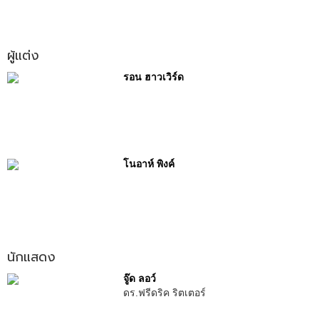
ผู้แต่ง
รอน ฮาวเวิร์ด
โนอาห์ พิงค์
นักแสดง
จู๊ด ลอว์
ดร.ฟรีดริค ริตเตอร์