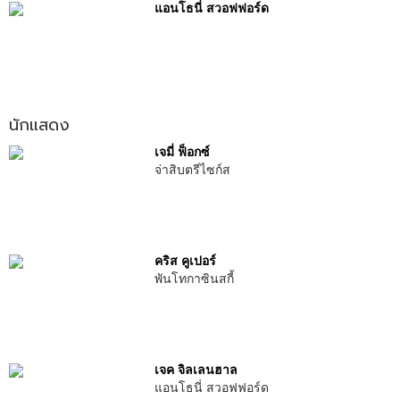
แอนโธนี่ สวอฟฟอร์ด
นักแสดง
เจมี่ ฟ็อกซ์
จ่าสิบตรีไซก์ส
คริส คูเปอร์
พันโทกาซินสกี้
เจค จิลเลนฮาล
แอนโธนี่ สวอฟฟอร์ด