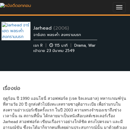
Togg
navig
Jarhead
(2006)
จาร์เฮด พลระห่ำ สงครามนรก
เรท R
|
115 นาที
|
Drama
,
War
เข้าฉาย 23 มีนาคม 2549
เรื่องย่อ
ฤดูร้อน ปี 1990 แอนโธนี่ สวอฟฟอร์ด (เจค จิลเลนฮาล) ทหารเกณฑ์รุ่น
ที่สามวัย 20 ปี ถูกส่งตัวไปยังทะเลทรายซาอุดิอาระเบีย เพื่อร่วมรบใน
สงครามอ่าวเปอร์เซียครั้งแรก ในปี 2003 ความทรงจำของเขาถึงช่วง
เวลานั้น ณ สถานที่นั้น ได้กลายมาเป็นหนังสือเบสต์เซลเลอร์เรื่อง
Jarhead สวอฟฟอร์ด เขียนเรื่องราวอย่างใกล้ชิด ตรงไปตรงมา และมี
อารมณ์ขัน ซึ่งจะได้มาก็จากคนที่เคยผ่านประสบการณ์นั้น มาด้วยตัวเอง