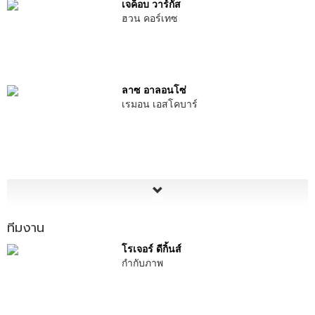
เจค็อบ วาร์กัส
ฮวน คอร์เทซ
ลาซ อาลอนโซ่
เรมอน เอสโคบาร์
ทีมงาน
โรเจอร์ ดีกิ้นส์
กำกับภาพ