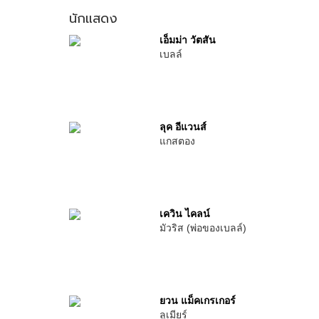
นักแสดง
เอ็มม่า วัตสัน
เบลล์
ลุค อีแวนส์
แกสตอง
เควิน ไคลน์
มัวริส (พ่อของเบลล์)
ยวน แม็คเกรเกอร์
ลูเมียร์