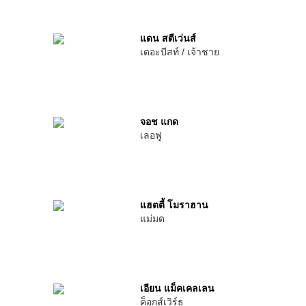
แดน สตีเว่นส์
เดอะบีสท์ / เจ้าชาย
จอช แกด
เลอฟู
แฮตตี้ โมราฮาน
แม่มด
เอียน แม็คเคลเลน
ค็อกส์เวิร์ธ