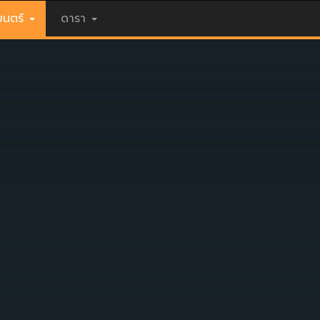
นตร์
ดารา