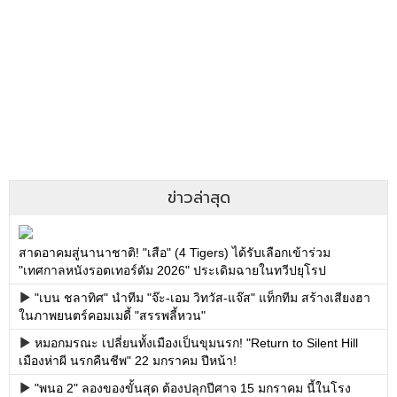
ข่าวล่าสุด
สาดอาคมสู่นานาชาติ! "เสือ" (4 Tigers) ได้รับเลือกเข้าร่วม
"เทศกาลหนังรอตเทอร์ดัม 2026" ประเดิมฉายในทวีปยุโรป
"เบน ชลาทิศ" นำทีม "จ๊ะ-เอม วิทวัส-แจ๊ส" แท็กทีม สร้างเสียงฮา
ในภาพยนตร์คอมเมดี้ "สรรพลี้หวน"
หมอกมรณะ เปลี่ยนทั้งเมืองเป็นขุมนรก! "Return to Silent Hill
เมืองห่าผี นรกคืนชีพ" 22 มกราคม ปีหน้า!
"พนอ 2" ลองของขั้นสุด ต้องปลุกปีศาจ 15 มกราคม นี้ในโรง