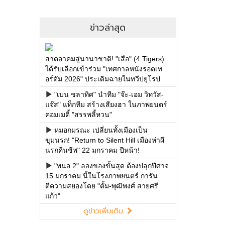
ข่าวล่าสุด
สาดอาคมสู่นานาชาติ! "เสือ" (4 Tigers)
ได้รับเลือกเข้าร่วม "เทศกาลหนังรอตเท
อร์ดัม 2026" ประเดิมฉายในทวีปยุโรป
"เบน ชลาทิศ" นำทีม "จ๊ะ-เอม วิทวัส-
แจ๊ส" แท็กทีม สร้างเสียงฮา ในภาพยนตร์
คอมเมดี้ "สรรพลี้หวน"
หมอกมรณะ เปลี่ยนทั้งเมืองเป็น
ขุมนรก! "Return to Silent Hill เมืองห่าผี
นรกคืนชีพ" 22 มกราคม ปีหน้า!
"พนอ 2" ลองของขั้นสุด ต้องปลุกปีศาจ
15 มกราคม นี้ในโรงภาพยนตร์ การัน
ตีความสยองโดย "ตั้ม-พุฒิพงศ์ สายศรี
แก้ว"
ดูข่าวเพิ่มเติม