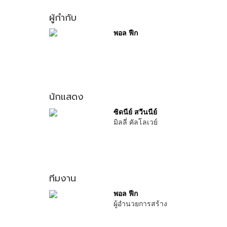
ผู้กำกับ
พอล ฟีก
นักแสดง
ซิดนีย์ สวีนนีย์
มิลลี่ คัลโลเวย์
ทีมงาน
พอล ฟีก
ผู้อำนวยการสร้าง