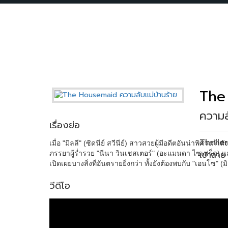
The
ความล
เรื่องย่อ
Thriller
เมื่อ "มิลลี" (ซิดนีย์ สวีนีย์) สาวสวยผู้มีอดีตอันน่าพิศวง
ภรรยาผู้ร่ำรวย "นีนา วินเชสเตอร์" (อะแมนดา ไซเฟร็ด) และ
เข้าฉาย
เปิดเผยบางสิ่งที่อันตรายยิ่งกว่า ทั้งยังต้องพบกับ "เอนโซ"
วีดีโอ