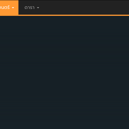
นตร์
ดารา