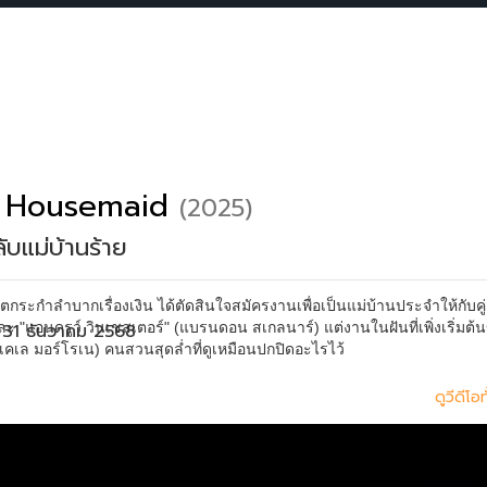
 Housemaid
(2025)
ับแม่บ้านร้าย
กำลังตกระกำลำบากเรื่องเงิน ได้ตัดสินใจสมัครงานเพื่อเป็นแม่บ้านประจำให้กับคู
 "แอนดรูว์ วินเชสเตอร์" (แบรนดอน สเกลนาร์) แต่งานในฝันที่เพิ่งเริ่มต้น
 31 ธันวาคม 2568
 (มิเคเล มอร์โรเน) คนสวนสุดล่ำที่ดูเหมือนปกปิดอะไรไว้
ดูวีดีโ