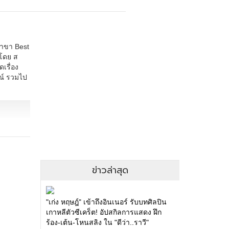
สาขา Best
 โดย ส
เรื่อง
รณ์ รวมไป