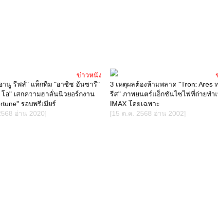
ข่าวหนัง
อานู รีฟส์" แท็กทีม "อาซิซ อันซารี"
3 เหตุผลต้องห้ามพลาด "Tron: Ares
โอ" เสกความฮาลั่นนิวยอร์กงาน
รีส" ภาพยนตร์แอ็กชันไซไฟที่ถ่ายทำเ
tune" รอบพรีเมียร์
IMAX โดยเฉพาะ
2568 อ่าน 2020]
[15 ต.ค. 2568 อ่าน 2002]