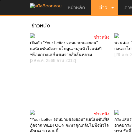
หน้าหลัก
ข่าว
ภาพ
ข่าวหนัง
ข่าวหนัง
เปิดตัว "Your Letter จดหมายของยอน"
ชวนส่อง 1
แอนิเมชันดังจากเว็บตูนอบอุ่นหัวใจแห่งปี
ก่อนจะไปห
พร้อมกระแสชื่นชมจากสื่อล้นหลาม
[29 ต.ค. 
[29 ต.ค. 2568 อ่าน 2012]
ข่าวหนัง
"Your Letter จดหมายของยอน" แอนิเมชันฟีล
กระแสแรง
กู้ดจาก WEBTOON จะพาคุณกลับไปฟังหัวใจ
อาคมกระหึ่
ตัวเอง 30 ต.ค.นี้
บาท วันน