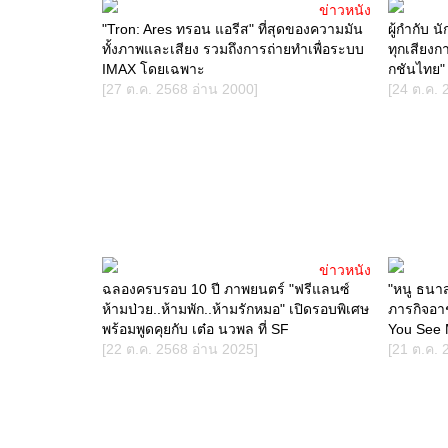
ข่าวหนัง
"Tron: Ares ทรอน แอรีส" ที่สุดของความมัน
ผู้กำกับ 
ทั้งภาพและเสียง รวมถึงการถ่ายทำเพื่อระบบ
ทุกเสียงกา
IMAX โดยเฉพาะ
กชันไทย"
[27 ต.ค. 2568 อ่าน 2000]
[24 ต.ค. 
ข่าวหนัง
ฉลองครบรอบ 10 ปี ภาพยนตร์ "ฟรีแลนซ์
"หนู ธนาสุ
ห้ามป่วย..ห้ามพัก..ห้ามรักหมอ" เปิดรอบพิเศษ
ภารกิจอา
พร้อมพูดคุยกับ เต๋อ นวพล ที่ SF
You See 
[22 ต.ค. 2568 อ่าน 2025]
[21 ต.ค. 