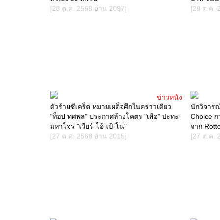
[28 ต.ค. 2568 อ่าน 2097]
[28 ต.ค. 
ข่าวหนัง
ตัวร้ายซีเคร็ต หมายเผด็จศึกในคราวเดียว
นักวิจาร
"ท็อป ทศพล" ประกาศล้างโคตร "เสือ" ปะทะ
Choice กา
มหาโจร "เวียร์-โอ้-เป้-โน่"
จาก Rott
[27 ต.ค. 2568 อ่าน 2015]
[27 ต.ค. 