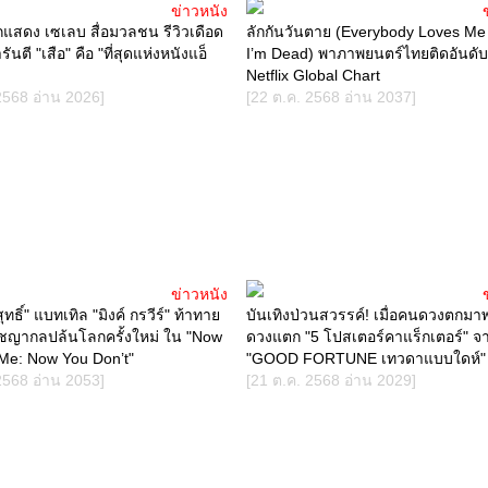
ข่าวหนัง
นักแสดง เซเลบ สื่อมวลชน รีวิวเดือด
ลักกันวันตาย (Everybody Loves M
รันตี "เสือ" คือ "ที่สุดแห่งหนังแอ็
I’m Dead) พาภาพยนตร์ไทยติดอันดับ
Netflix Global Chart
2568 อ่าน 2026]
[22 ต.ค. 2568 อ่าน 2037]
ข่าวหนัง
ทธิ์" แบทเทิล "มิงค์ กรวีร์" ท้าทาย
บันเทิงป่วนสวรรค์! เมื่อคนดวงตกม
ชญากลปล้นโลกครั้งใหม่ ใน "Now
ดวงแตก "5 โปสเตอร์คาแร็กเตอร์" จ
Me: Now You Don’t"
"GOOD FORTUNE เทวดาแบบใดห์"
2568 อ่าน 2053]
[21 ต.ค. 2568 อ่าน 2029]