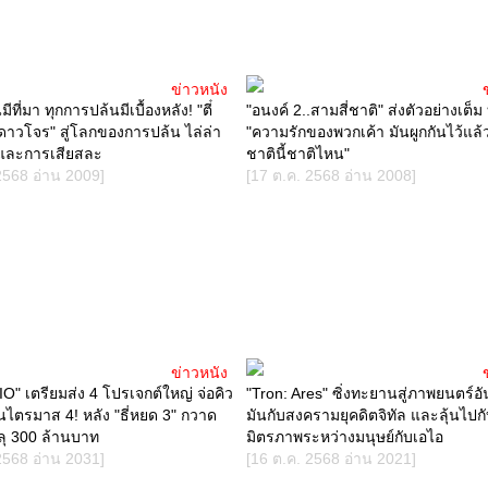
ข่าวหนัง
ที่มา ทุกการปล้นมีเบื้องหลัง! "ตี๋
"อนงค์ 2..สามสี่ชาติ" ส่งตัวอย่างเต็
ดาวโจร" สู่โลกของการปล้น ไล่ล่า
"ความรักของพวกเค้า มันผูกกันไว้แล้ว
และการเสียสละ
ชาตินี้ชาติไหน"
2568 อ่าน 2009]
[17 ต.ค. 2568 อ่าน 2008]
ข่าวหนัง
" เตรียมส่ง 4 โปรเจกต์ใหญ่ จ่อคิว
"Tron: Ares" ซิ่งทะยานสู่ภาพยนตร์อั
ไตรมาส 4! หลัง "ธี่หยด 3" กวาด
มันกับสงครามยุคดิตจิทัล และลุ้นไปก
ลุ 300 ล้านบาท
มิตรภาพระหว่างมนุษย์กับเอไอ
2568 อ่าน 2031]
[16 ต.ค. 2568 อ่าน 2021]