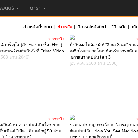
ยนตร์
ดารา
ข่าวหนังทั้งหมด
|
ข่าวหนัง
|
วิจารณ์หนังใหม่
|
รีวิวหนัง
|
เปิ
ข่าวหนัง
4 เกร็ด(ไม่)ลับ ของ แม่ซื้อ (Host)
ทึ่งกันต่อไม่ต้องพัก! "3 กล 3 คม" ร่วม
ลอนพร้อมกันวันนี้ ที่ Prime Video
เมจิกไทยสะกดโลก ต้อนรับการกลับ
2568 อ่าน 2046]
"อาชญากลปล้นโลก 3"
[29 ต.ค. 2568 อ่าน 1998]
ข่าวหนัง
เกินต้าน คาถามันส์เกินใคร ร่าย
รวมกลปรากฏการณ์จาก "อาชญากลป
มเมือง! "เสือ" เดินหน้าสู่ 50 ล้าน
ก่อนมันส์กับ "Now You See Me: No
ี้ ในโรงภาพยนตร์
Don’t" 13 พฤศจิกายนนี้