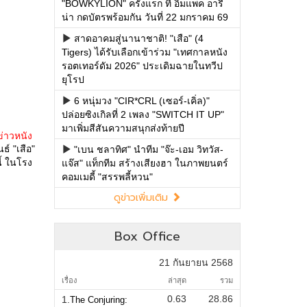
"BOWKYLION" ครั้งแรก ที่ อิมแพค อารี
น่า กดบัตรพร้อมกัน วันที่ 22 มกราคม 69
สาดอาคมสู่นานาชาติ! "เสือ" (4
Tigers) ได้รับเลือกเข้าร่วม "เทศกาลหนัง
รอตเทอร์ดัม 2026" ประเดิมฉายในทวีป
ยุโรป
6 หนุ่มวง "CIR*CRL (เซอร์-เคิ่ล)"
ปล่อยซิงเกิลที่ 2 เพลง "SWITCH IT UP"
มาเพิ่มสีสันความสนุกส่งท้ายปี
ข่าวหนัง
ธ์ "เสือ"
"เบน ชลาทิศ" นำทีม "จ๊ะ-เอม วิทวัส-
้ ในโรง
แจ๊ส" แท็กทีม สร้างเสียงฮา ในภาพยนตร์
คอมเมดี้ "สรรพลี้หวน"
ดูข่าวเพิ่มเติม
Box Office
21 กันยายน 2568
เรื่อง
ล่าสุด
รวม
0.63
28.86
1.
The Conjuring: