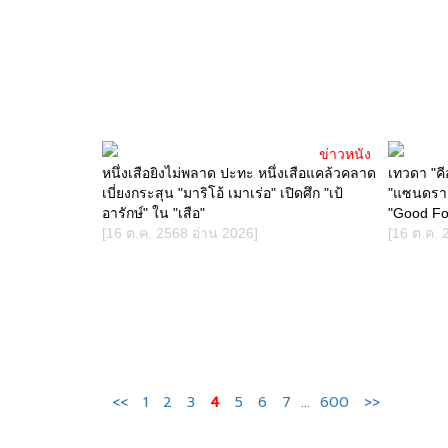
ข่าวหนัง
หนึ่งเสือยิงไม่พลาด ปะทะ หนึ่งเสือแคล้วคลาด
เทวดา "คี
เบี่ยงกระสุน "มาริโอ้ เมาเร่อ" เปิดศึก "เป้
"แซนดรา 
อารักษ์" ใน "เสือ"
"Good For
[16 ต.ค. 2568 อ่าน 2026]
[16 ต.ค. 
<<
1
2
3
4
5
6
7
...
600
>>