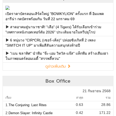
เปิดราคาบัตรคอนเสิร์ตใหญ่ "BOWKYLION" ครั้งแรก ที่ อิมแพค
อารีน่า กดบัตรพร้อมกัน วันที่ 22 มกราคม 69
สาดอาคมสู่นานาชาติ! "เสือ" (4 Tigers) ได้รับเลือกเข้าร่วม
"เทศกาลหนังรอตเทอร์ดัม 2026" ประเดิมฉายในทวีปยุโรป
6 หนุ่มวง "CIR*CRL (เซอร์-เคิ่ล)" ปล่อยซิงเกิลที่ 2 เพลง
"SWITCH IT UP" มาเพิ่มสีสันความสนุกส่งท้ายปี
"เบน ชลาทิศ" นำทีม "จ๊ะ-เอม วิทวัส-แจ๊ส" แท็กทีม สร้างเสียงฮา
ในภาพยนตร์คอมเมดี้ "สรรพลี้หวน"
ดูข่าวเพิ่มเติม
Box Office
21 กันยายน 2568
เรื่อง
ล่าสุด
รวม
0.63
28.86
1.
The Conjuring: Last Rites
0.42
171.22
2.
Demon Slayer: Infinity Castle