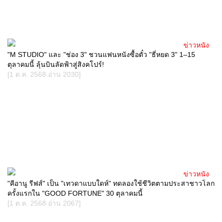
ข่าวหนัง
"M STUDIO" และ "ช่อง 3" ชวนแฟนหนังซื้อตั๋ว "ธี่หยด 3" 1–15
ตุลาคมนี้ ลุ้นบินลัดฟ้าสู่สิงคโปร์!
[1 ต.ค. 2568 อ่าน 2030]
ข่าวหนัง
"คีอานู รีฟส์" เป็น "เทวดาแบบใดห์" ทดลองใช้ชีวิตตามประสาชาวโลก
ครั้งแรกใน "GOOD FORTUNE" 30 ตุลาคมนี้
[1 ต.ค. 2568 อ่าน 2067]