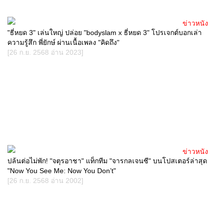
ข่าวหนัง
"ธี่หยด 3" เล่นใหญ่ ปล่อย "bodyslam x ธี่หยด 3" โปรเจกต์บอกเล่า
ความรู้สึก พี่ยักษ์ ผ่านเนื้อเพลง "คิดถึง"
[26 ก.ย. 2568 อ่าน 2023]
ข่าวหนัง
ปล้นต่อไม่พัก! "จตุรอาชา" แท็กทีม "จารกลเจนซี" บนโปสเตอร์ล่าสุด
"Now You See Me: Now You Don’t"
[26 ก.ย. 2568 อ่าน 2002]