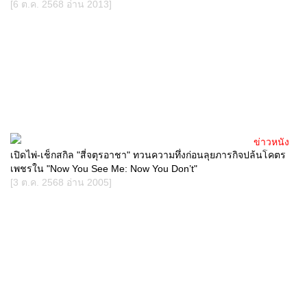
[6 ต.ค. 2568 อ่าน 2013]
ข่าวหนัง
เปิดไพ่-เช็กสกิล "สี่จตุรอาชา" ทวนความทึ่งก่อนลุยภารกิจปล้นโคตร
เพชรใน "Now You See Me: Now You Don’t"
[3 ต.ค. 2568 อ่าน 2005]