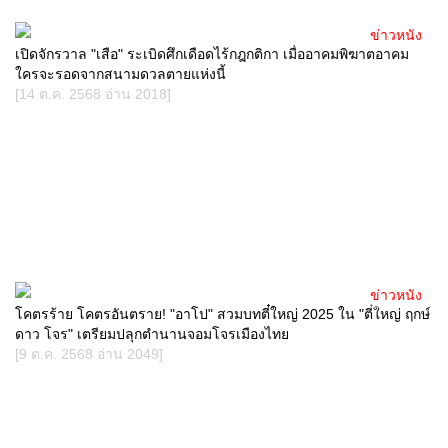
ข่าวหนัง
เปิดจักรวาล "เสือ" ระเบิดศึกเดือดไร้กฎกติกา เมื่ออาคมพิฆาตอาคม
ใครจะรอดจากสนามดวลตายแห่งนี้
[14 ต.ค. 2568 อ่าน 2018]
ข่าวหนัง
โคตรร้าย โคตรอันตราย! "อาโป" สวมบทตี๋ใหญ่ 2025 ใน "ตี๋ใหญ่ ฤกษ์
ดาว โจร" เตรียมปลุกตำนานจอมโจรเมืองไทย
[9 ต.ค. 2568 อ่าน 2049]