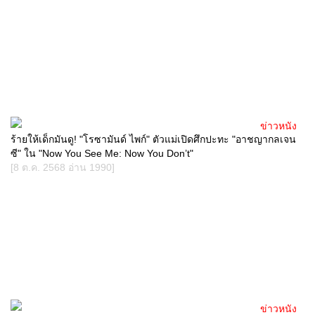
ข่าวหนัง
ร้ายให้เด็กมันดู! "โรซามันด์ ไพก์" ตัวแม่เปิดศึกปะทะ "อาชญากลเจน
ซี" ใน "Now You See Me: Now You Don’t"
[8 ต.ค. 2568 อ่าน 1990]
ข่าวหนัง