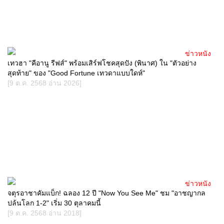
ข่าวหนัง
เทวฮา "คีอานู รีฟส์" พร้อมเสิร์ฟโชคสุดปัง (พินาศ) ใน "ตัวอย่าง
สุดท้าย" ของ "Good Fortune เทวดาแบบใดห์"
[9 ต.ค. 2568 อ่าน 2026]
ข่าวหนัง
จตุรอาชาคัมแบ็ก! ฉลอง 12 ปี "Now You See Me" ชม "อาชญากล
ปล้นโลก 1-2" เริ่ม 30 ตุลาคมนี้
[9 ต.ค. 2568 อ่าน 2018]