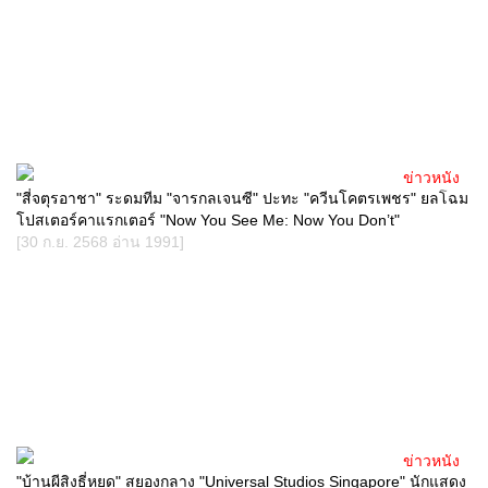
ข่าวหนัง
"สี่จตุรอาชา" ระดมทีม "จารกลเจนซี" ปะทะ "ควีนโคตรเพชร" ยลโฉม
โปสเตอร์คาแรกเตอร์ "Now You See Me: Now You Don’t"
[30 ก.ย. 2568 อ่าน 1991]
ข่าวหนัง
"บ้านผีสิงธี่หยด" สยองกลาง "Universal Studios Singapore" นักแสดง