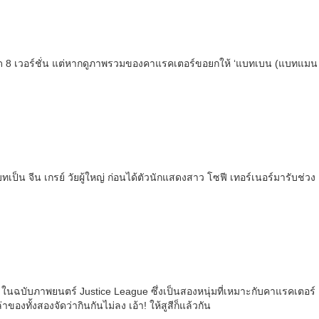
หมด 8 เวอร์ชั่น แต่หากดูภาพรวมของคาแรคเตอร์ขอยกให้ ‘แบทเบน (แบทแมน
็น จีน เกรย์ วัยผู้ใหญ่ ก่อนได้ตัวนักแสดงสาว โซฟี เทอร์เนอร์มารับช่วง
อร์ ในฉบับภาพยนตร์ Justice League ซึ่งเป็นสองหนุ่มที่เหมาะกับคาแรคเตอร์
ของทั้งสองจัดว่ากินกันไม่ลง เอ้า! ให้สูสีก็แล้วกัน