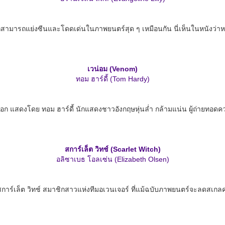
สามารถแย่งซีนและโดดเด่นในภาพยนตร์สุด ๆ เหมือนกัน นี่เห็นในหนังว่าหน้ายัง
เวน่อม (Venom)
ทอม ฮาร์ดี้ (Tom Hardy)
ดดี้ บร็อก แสดงโดย ทอม ฮาร์ดี้ นักแสดงชาวอังกฤษหุ่นล่ำ กล้ามแน่น ผู้ถ่า
สการ์เล็ต วิทช์ (Scarlet Witch)
อลิซาเบธ โอลเซ่น (Elizabeth Olsen)
กสการ์เล็ต วิทช์ สมาชิกสาวแห่งทีมอเวนเจอร์ ที่แม้ฉบับภาพยนตร์จะลดส