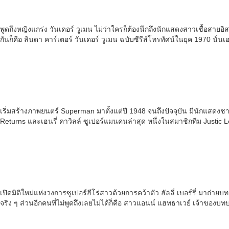
พูดถึงหญิงแกร่ง วันเดอร์ วูเมน ไม่ว่าใครก็ต้องนึกถึงนักแสดงสาวเชื้อสายอ
กันก็คือ ลินดา คาร์เตอร์ วันเดอร์ วูเมน ฉบับซีรีส์โทรทัศน์ในยุค 1970 นั่นเอ
เริ่มสร้างภาพยนตร์ Superman มาตั้งแต่ปี 1948 จนถึงปัจจุบัน มีนักแสดงชาย
Returns และเฮนรี่ คาวิลล์ ซูเปอร์แมนคนล่าสุด หนึ่งในสมาชิกทีม Justi
เปิดมิติใหม่แห่งวงการซูเปอร์ฮีโร่สาวด้วยการคว้าตัว ฮัลลี่ เบอร์รี่ มาถ
จริง ๆ ส่วนอีกคนที่ไม่พูดถึงเลยไม่ได้ก็คือ สาวแอนน์ แฮทธาเวย์ เจ้าของ