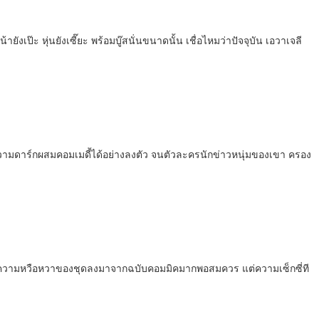
เป๊ะ หุ่นยังเซี๊ยะ พร้อมบู๊สนั่นขนาดนั้น เชื่อไหมว่าปัจจุบัน เอวาเจลี
ยทอดความดาร์กผสมคอมเมดี้ได้อย่างลงตัว จนตัวละครนักข่าวหนุ่มของเขา ครอง
เกลความหวือหวาของชุดลงมาจากฉบับคอมมิคมากพอสมควร แต่ความเซ็กซี่ที