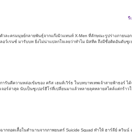
รี
ตัวละครมนุษย์กลายพันธุ์จากแก๊งมิวแทนท์ X-Men ที่ลักษณะรูปร่างภายนอก
ลอว์เรนซ์ มารับบท ยิ่งไม่น่าแปลกใจเลยว่าทำไม มิสทีค ถึงมีชื่อติดอันดับซูเปอร
การันตีความหล่อเข้มของ คริส เฮมส์เวิร์ธ ในบทบาทเทพเจ้าสายฟ้าธอร์ ได้
เจอร์ล่าสุด นับเป็นซูเปอร์ฮีโร่ที่เปลี่ยนมาแล้วหลายลุคหลายสไตล์แต่กร้
ฉากถอดเสื้อในตำนานจากภาพยนตร์ Suicide Squad ทำให้ ฮาร์ลีย์ ควินน์ ฉบับส