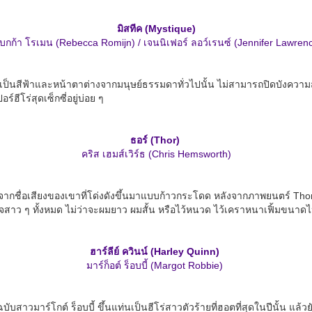
มิสทีค (Mystique)
เบกก้า โรเมน (Rebecca Romijn) / เจนนิเฟอร์ ลอว์เรนซ์ (Jennifer Lawren
เป็นสีฟ้าและหน้าตาต่างจากมนุษย์ธรรมดาทั่วไปนั้น ไม่สามารถปิดบังความ
์ฮีโร่สุดเซ็กซี่อยู่บ่อย ๆ
ธอร์ (Thor)
คริส เฮมส์เวิร์ธ (Chris Hemsworth)
จากชื่อเสียงของเขาที่โด่งดังขึ้นมาแบบก้าวกระโดด หลังจากภาพยนตร์ Thor
าวใจสาว ๆ ทั้งหมด ไม่ว่าจะผมยาว ผมสั้น หรือไว้หนวด ไว้เคราหนาเฟิ้มขนา
ฮาร์ลีย์ ควินน์ (Harley Quinn)
มาร์ก็อต์ ร็อบบี้ (Margot Robbie)
าวมาร์โกต์ ร็อบบี้ ขึ้นแท่นเป็นฮีโร่สาวตัวร้ายที่ฮอตที่สุดในปีนั้น แล้ว