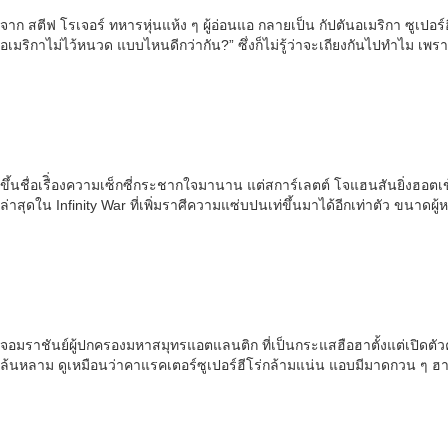
จาก สตีฟ โรเจอร์ ทหารหุ่นแห้ง ๆ ผู้อ่อนแอ กลายเป็น กัปตันอเมริกา ซูเปอร์
อเมริกาไม่ไว้หนวด แบบไหนดีกว่ากัน?” ซึ่งก็ไม่รู้ว่าจะเถียงกันไปทำไม เพร
ขึ้นชื่อเรืิ่องความเซ็กซี่กระชากใจมานาน แต่สการ์เลตต์ โจแฮนสันยิ่งฮอ
ล่าสุดใน Infinity War ที่เพิ่มราศีความแซ่บปนเท่ขึ้นมาได้อีกเท่าตัว ขนาดผู
จอมราชันย์ผู้ปกครองมหาสมุทรแอตแลนติก ที่เป็นกระแสฮือฮาตั้งแต่เปิดตัวค
ล้นหลาม ดูเหมือนว่าคาแรคเตอร์ซูเปอร์ฮีโร่กล้ามแน่น แอบมีมาดกวน ๆ ฮา