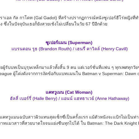
ิสราเอล กัล กาโดท (Gal Gadot) ที่สร้างปรากฏการณ์หนังซูเปอร์ฮีโร่หญิงที่
ง ซึ่งในปัจจุบันเธอก็ยังสวยเช้งไม่เปลี่ยนในวัย 67 ปีอีกด้วย
ซูเปอร์แมน (Superman)
แบรนดอน รูธ (Brandon Routh) / เฮนรี่ คาวิลล์ (Henry Cavill)
ผู้รับบทเป็นบุรุษเหล็กมาแล้วทั้งสิ้น 9 คน แต่เวอร์ชั่นที่แฟน ๆ ทุกเพศทุ
c League ผู้โด่งดังจากการงัดข้อกับแบทแมนใน Batman v Superman: Dawn o
แคทวูเมน (Cat Woman)
ฮัลลี่ เบอร์รี่ (Halle Berry) / แอนน์ แฮทธาเวย์ (Anne Hathaway)
่ายบทแคทวูแมนฉบับสาวผิวแทนสุดเซ็กซี่เป็นครั้งแรก แม้ตัวหนังจะแป้กไม่เป
บทบาทแมวสาวที่สวยบาดใจจนแย่งซีนทุกไปได้ ใน Batman: The Dark Knight Ris