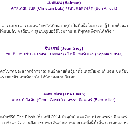
แบทแมน (Batman)
คริสเตียน เบล (Christain Bale) / เบน แอฟเฟล็ค (Ben Affleck)
‘แบทแบล (แบทแมนฉบับคริสเตียน เบล)’ เป็นที่หนึ่งในบรรดาผู้รับบททั้ง
์แบบดิบ ๆ เถื่อน ๆ ดูเป็นซูเปอร์ฮีโร่มากแมนที่ทุกคนพึ่งพาได้จริง ๆ
จีน เกรย์ (Jean Grey)
เฟมเก้ แจนเซ่น (Famke Janssen) / โซฟี เทอร์เนอร์ (Sophie turner)
รโปรดของสาวกจักรวาลมนุษย์กลายพันธุ์มาตั้งแต่สมัยเฟมเก้ แจนเซ่นรับบทเป
นแรงของมิวแทนท์สาวไม่ได้น้อยลงตามวัยเลย
เดอะแฟลช (The Flash)
แกรนท์ กัสติน (Grant Gustin) / เอซรา มิลเลอร์ (Ezra Miller)
นฉบับซีรีส์ The Flash (ตั้งแต่ปี 2014-ปัจจุบัน) และรับบทโดยเอซร่า มิลเล
จริงเอาจัง ส่วนฝั่งเอซร่าขอเดินสายฮาหน่อย แต่ทั้งนี้ทั้งนั้น ความหล่อเหล่า