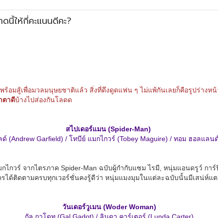
ดนี้ให้กี่คะแนนดีคะ?
้อมสู้เพื่อมวลมนุษยชาติแล้ว สิ่งที่ดึงดูดแฟน ๆ ไม่แพ้กันเลยก็คือรูปร่างหน้
้าตาดี
บ้างไปส่องกันโลดด
สไปเดอร์แมน (Spider-Man)
ลด์ (Andrew Garfield)
/
โทบีย์ แมกไกวร์ (Tobey Maguire)
/ ทอม ฮอลแลนด์
ทบีย์ แมกไกวร์ จากไตรภาค Spider-Man ฉบับผู้กำกับแซม ไรมี, หนุ่มแอนดรูว์ 
้ติดตามครบทุกเวอร์ชั่นคงรู้ดีว่า หนุ่มแมงมุมในแต่ละฉบับนั้นมีเสน่ห์แ
วันเดอร์วูเมน (Woder Woman)
กัล กาโดท (Gal Gadot)
/
ลินดา คาร์เตอร์ (Lunda Carter)