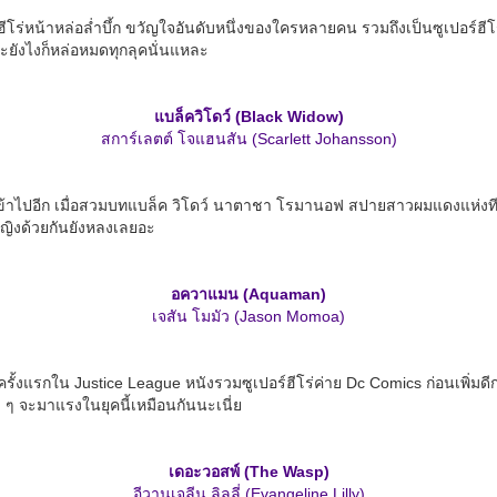
ฮีโร่หน้าหล่อล่ำบึ้ก ขวัญใจอันดับหนึ่งของใครหลายคน รวมถึงเป็นซูเปอร์ฮีโร่
าะยังไงก็หล่อหมดทุกลุคนั่นแหละ
แบล็ควิโดว์ (Black Widow)
สการ์เลตต์ โจแฮนสัน (Scarlett Johansson)
ตเข้าไปอีก เมื่อสวมบทแบล็ค วิโดว์ นาตาชา โรมานอฟ สปายสาวผมแดงแห่งทีมอ
้หญิงด้วยกันยังหลงเลยอะ
อควาแมน (Aquaman)
เจสัน โมมัว (Jason Momoa)
รั้งแรกใน Justice League หนังรวมซูเปอร์ฮีโร่ค่าย Dc Comics ก่อนเพิ่มดี
 ๆ จะมาแรงในยุคนี้เหมือนกันนะเนี่ย
เดอะวอสพ์ (The Wasp)
อีวานเจลีน ลิลลี่ (Evangeline Lilly)