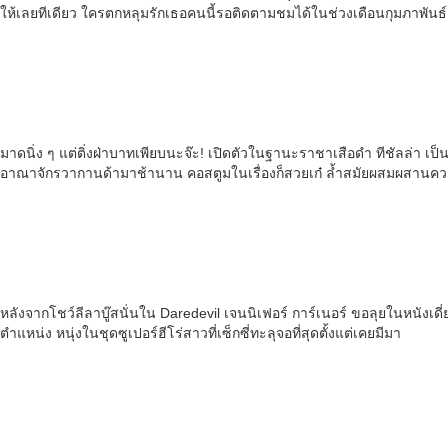
ให้เลยทีเดียว ใครตกหลุมรักเธอคนนี้รอติดตามชมได้ในช่วงเดือนกุมภาพันธ
มาดนิ่ง ๆ แต่ติ่งฝ่าบาทเพียบนะจ๊ะ! เปิดตัวในฐานะราชาเสือดำ ทีชัลล่า เป
อาณาจักรวากานด้ามาช้านาน คอสตูมในเรื่องก็สวยเก๋ ล้ำสมัยผสมผสานควา
หลังจากโชว์ลีลาบู๊สนั่นใน Daredevil เจนนิเฟอร์ การ์เนอร์ ขอลุยในหนัง
ตำแหน่ง หนุ่งในชุดซูเปอร์ฮีโร่สาวที่เซ็กซี่ทะลุจอที่สุดตั้งแต่เคยมีมา