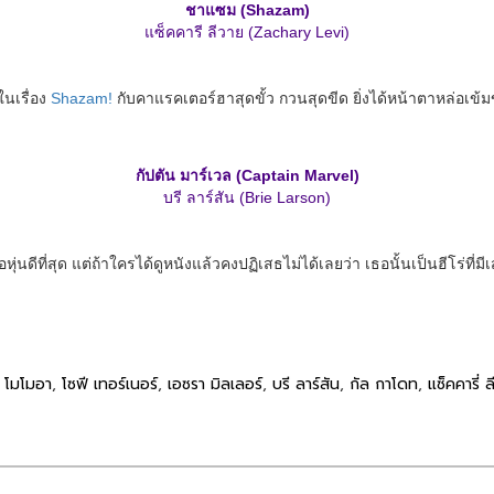
ชาแซม (Shazam)
แซ็คคารี ลีวาย (Zachary Levi)
ในเรื่อง
Shazam!
กับคาแรคเตอร์ฮาสุดขั้ว กวนสุดขีด ยิ่งได้หน้าตาหล่อเข
กัปตัน มาร์เวล (Captain Marvel)
บรี ลาร์สัน (Brie Larson)
 หรือหุ่นดีที่สุด แต่ถ้าใครได้ดูหนังแล้วคงปฏิเสธไม่ได้เลยว่า เธอนั้นเป็นฮีโร
น โมโมอา
,
โซฟี เทอร์เนอร์
,
เอซรา มิลเลอร์
,
บรี ลาร์สัน
,
กัล กาโดท
,
แซ็คคารี่ 