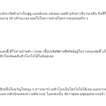
แม้จะเปิดตัวมาเป็นคู่หู แอนท์แมน แต่เดอะวอสพ์ ฉบับสาวอีวานเจลีน ลิลลี่ก็
นอายุ 39 แล้วนะเออ ยอมใจในความสวยไม่สร่างของเธอจริง ๆ
แอนตี้-ฮีโร่สายบ้าพลัง เวน่อม เชื้อปรสิตพิศวงที่สถิตย์อยู่ในร่างของเอ้
หัวใจแฟนคลับทั่วโลกไปได้ไม่น้อยเลย
อีกหนึ่งในขวัญใจหนุ่ม ๆ สาวกมาร์เวลทั่วโลกเป็นใครไปไม่ได้เลย นอกจา
แผ่จากตัวนักแสดงสาวอลิซาเบธ โอลเซ่นนั้น จัดว่าพุ่งทะลุชุดออกมาเลยจ้า