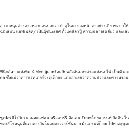
สาวกหนุ่มค้างคาวหลายคนบอกว่า ถ้าดูในแง่ของหน้าตาอย่างเดียวขอยกให้ 
ฉบับเบน แอฟเฟล็ค)’ เป็นผู้ชนะเลิศ ตั้งแต่ลีลาบู๊ ความฉลาดเฉลียว และเสน่ห
ฟินิกส์สาวแห่งทีม X-Men ผู้มาพร้อมกับพลังอันมหาศาลแห่งนกไฟ เป็นตัวละค
ต่อ ซึ่งแม้ว่าคารแรคเตอร์จะดูเด็กลง แต่บอกเลยว่าความสวยและความร้อ
ซูเปอร์ฮีโร่วัยรุ่น เดอะแฟลช หรือแบร์รี่ อัลเลน รับบทโดยแกรนท์ กัสติน ใ
ของฮีโร่หนุ่มที่แตกต่างกันในแต่ละเวอร์ชั่นมาก ฝั่งแกรนท์ก็ออกไปทางสุขุมเอา