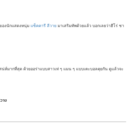
้มของนักแสดงหนุ่ม
แซ็คคารี ลีวาย
มาเสริมทัพด้วยแล้ว บอกเลยว่าฮีโร่ ชา
่ที่มีเสน่ห์มากที่สุด ด้วยออร่าแบบสาวเท่ ๆ แมน ๆ แบบเตะบอลคุยกัน ดูแล้วจะ
ลีวาย