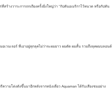
ที่สร้างวาระการถกเถียงครั้งยิ่งใหญ่ว่า “กัปตันอเมริกาไว้หนวด หรือกัปตัน
เวนเจอร์ ที่เอาอยู่ทุกลุคไม่ว่าจะผมยาว ผมดัด ผมสั้น รวมถึงลุคผมบลอนด์
กรีความโด่งดังขึ้นมาอีกหลังจากหนังเดี่ยว Aquaman ได้รับเสียงชมอย่าง