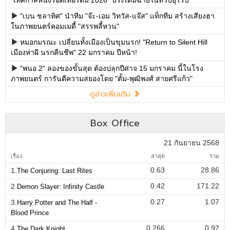
"เทศกาลหนังรอตเทอร์ดัม 2026" ประเดิมฉายในทวีปยุโรป
"เบน ชลาทิศ" นำทีม "จ๊ะ-เอม วิทวัส-แจ๊ส" แท็กทีม สร้างเสียงฮา
ในภาพยนตร์คอมเมดี้ "สรรพลี้หวน"
หมอกมรณะ เปลี่ยนทั้งเมืองเป็นขุมนรก! "Return to Silent Hill
เมืองห่าผี นรกคืนชีพ" 22 มกราคม ปีหน้า!
"พนอ 2" ลองของขั้นสุด ต้องปลุกปีศาจ 15 มกราคม นี้ในโรง
ภาพยนตร์ การันตีความสยองโดย "ตั้ม-พุฒิพงศ์ สายศรีแก้ว"
ดูข่าวเพิ่มเติม
Box Office
21 กันยายน 2568
เรื่อง
ล่าสุด
รวม
0.63
28.86
1.
The Conjuring: Last Rites
0.42
171.22
2.
Demon Slayer: Infinity Castle
0.27
1.07
3.
Harry Potter and The Half -
Blood Prince
0.266
0.92
4.
The Dark Knight