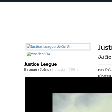
Jus
จัสติซ
Justice League
เรท PG
Batman (ซับไทย)
( ชมแล้ว 1,799 )
เข้าฉา