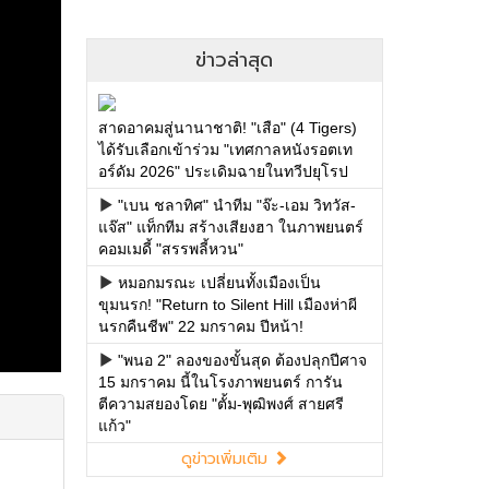
ข่าวล่าสุด
สาดอาคมสู่นานาชาติ! "เสือ" (4 Tigers)
ได้รับเลือกเข้าร่วม "เทศกาลหนังรอตเท
อร์ดัม 2026" ประเดิมฉายในทวีปยุโรป
"เบน ชลาทิศ" นำทีม "จ๊ะ-เอม วิทวัส-
แจ๊ส" แท็กทีม สร้างเสียงฮา ในภาพยนตร์
คอมเมดี้ "สรรพลี้หวน"
หมอกมรณะ เปลี่ยนทั้งเมืองเป็น
ขุมนรก! "Return to Silent Hill เมืองห่าผี
นรกคืนชีพ" 22 มกราคม ปีหน้า!
"พนอ 2" ลองของขั้นสุด ต้องปลุกปีศาจ
15 มกราคม นี้ในโรงภาพยนตร์ การัน
ตีความสยองโดย "ตั้ม-พุฒิพงศ์ สายศรี
แก้ว"
ดูข่าวเพิ่มเติม