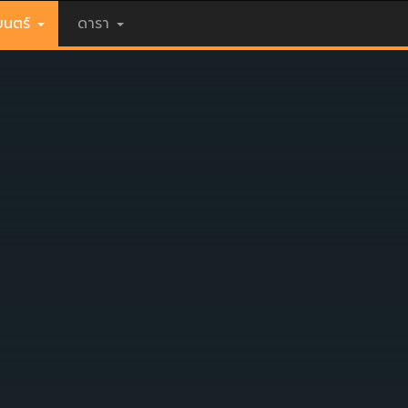
นตร์
ดารา